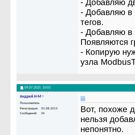
- Добавляю д
- Добавляю в
тегов.
- Добавляю в
Появляются г
- Копирую ну
узла Modbus
09.07.2025,
10:03
Андрей Н-М
Пользователь
Вот, похоже 
Регистрация
01.08.2013
Сообщений
34
нельзя добав
непонятно.