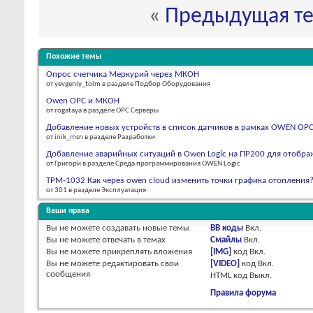
«
Предыдущая т
Похожие темы
Опрос счетчика Меркурий через МКОН
от yevgeniy_tolm в разделе Подбор Оборудования
Owen OPC и МКОН
от rogataya в разделе OPC Серверы
Добавление новых устройств в список датчиков в рамках OWEN OPC 
от inik_msn в разделе Разработки
Добавление аварийных ситуаций в Owen Logic на ПР200 для отобра
от Григори в разделе Среда программирования OWEN Logic
ТРМ-1032 Как через owen cloud изменить точки графика отопления
от 301 в разделе Эксплуатация
Ваши права
Вы
не можете
создавать новые темы
BB коды
Вкл.
Вы
не можете
отвечать в темах
Смайлы
Вкл.
Вы
не можете
прикреплять вложения
[IMG]
код
Вкл.
Вы
не можете
редактировать свои
[VIDEO]
код
Вкл.
сообщения
HTML код
Выкл.
Правила форума