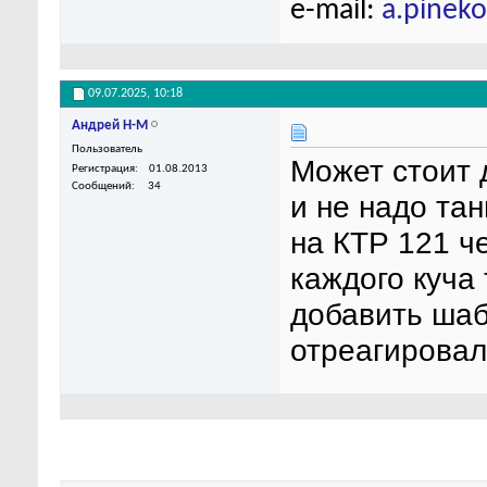
e-mail:
a.pinek
09.07.2025,
10:18
Андрей Н-М
Пользователь
Может стоит 
Регистрация
01.08.2013
Сообщений
34
и не надо та
на КТР 121 ч
каждого куча
добавить шаб
отреагировал