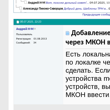
Андрей Н-М
Вот, похоже дельный совет!...
09.07.2025,
10
Александр Пинэко-Скворцов
Добрый день. Шаблоны ТРМ в...
0
Андрей Н-М
Может стоит добавить...
Предыдущее сообщ
09.07.2025,
10:18
08.07.2025,
22:23
Андрей Н-М
Добавление
Пользователь
Регистрация
01.08.2013
через МКОН 
Сообщений
34
Есть локальн
по локалке ч
сделать. Есл
устройства m
устройств, в
МКОН ввести.