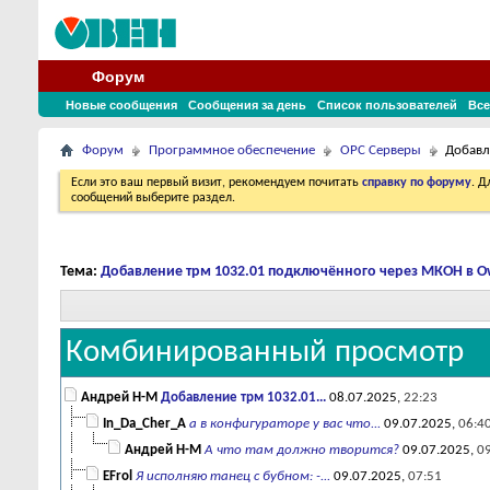
Форум
Новые сообщения
Сообщения за день
Список пользователей
Все
Форум
Программное обеспечение
OPC Серверы
Добавл
Если это ваш первый визит, рекомендуем почитать
справку по форуму
. 
сообщений выберите раздел.
Тема:
Добавление трм 1032.01 подключённого через МКОН в O
Комбинированный просмотр
Андрей Н-М
Добавление трм 1032.01...
08.07.2025,
22:23
In_Da_Cher_A
а в конфигураторе у вас что...
09.07.2025,
06:4
Андрей Н-М
А что там должно творится?
09.07.2025,
0
EFrol
Я исполняю танец с бубном: -...
09.07.2025,
07:51