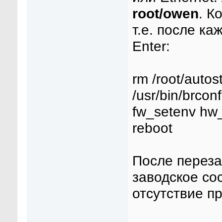
root/owen
. К
т.е. после к
Enter:
rm /root/autost
/usr/bin/brcon
fw_setenv hw
reboot
После переза
заводское со
отсутствие пр