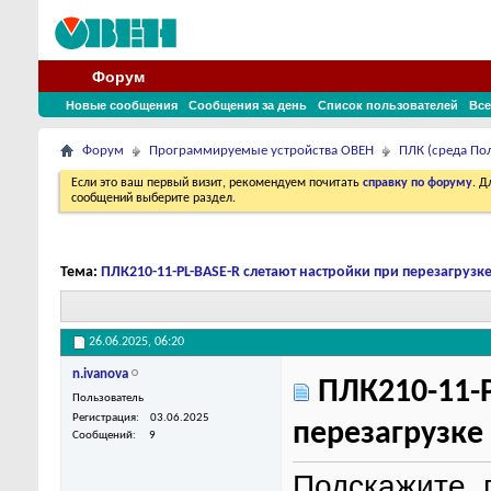
Форум
Новые сообщения
Сообщения за день
Список пользователей
Все
Форум
Программируемые устройства ОВЕН
ПЛК (среда По
Если это ваш первый визит, рекомендуем почитать
справку по форуму
. 
сообщений выберите раздел.
Тема:
ПЛК210-11-PL-BASE-R слетают настройки при перезагрузк
26.06.2025,
06:20
n.ivanova
ПЛК210-11-P
Пользователь
Регистрация
03.06.2025
перезагрузке
Сообщений
9
Подскажите, 