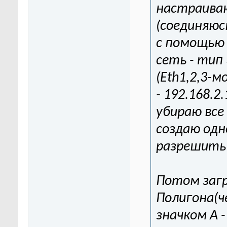
настраива
(соединяюсь
с помощью 
сеть - тип 
(Eth1,2,3-м
- 192.168.2.
убираю все
создаю одн
разрешить 
Потом заг
Полигона(ч
значком А 