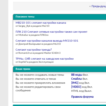
«
Предыдуща
Похожие темы
МВ210-101 слетают настройки канала
от Sergey_Byk в разделе Мх210
ПЛК 210 Слетают сетевые настройки также сам проект
от MishaSur в разделе ПЛК2хх
Слетают настройки каналов вывода МУ210-501
от Дмитрий Валерьевич в разделе Мх210
Слетают настройки тренда?
от Roman62rus в разделе Master SCADA 3
ТРМы, СИ8 слетают на заводские настройки
от XopHeT в разделе Эксплуатация
Ваши права
Вы
не можете
создавать новые темы
BB коды
Вкл.
Вы
не можете
отвечать в темах
Смайлы
Вкл.
Вы
не можете
прикреплять вложения
[IMG]
код
Вкл.
Вы
не можете
редактировать свои
[VIDEO]
код
Вкл.
сообщения
HTML код
Выкл.
Правила форума