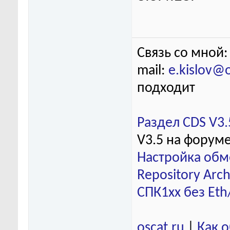
Связь со мной:
mail:
e.kislov@
подходит
Раздел CDS V3.
V3.5 на форум
Настройка обм
Repository Arch
СПК1хх без Eth
oscat.ru
|
Как 