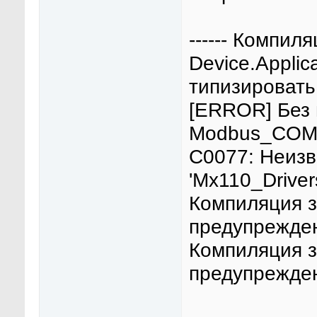
------ Компил
Device.Applicat
типизировать 
[ERROR] Без 
Modbus_COM:
C0077: Неизв
'Mx110_Driver
Компиляция з
предупрежде
Компиляция з
предупрежден