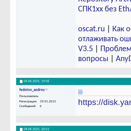
СПК1хх без Eth
oscat.ru
|
Как 
отлаживать ош
V3.5
|
Проблем
вопросы
|
Any
04.06.2025,
19:56
fedotov_andrey
Пользователь
https://disk
Регистрация
29.01.2013
Сообщений
6
04.06.2025,
20:51