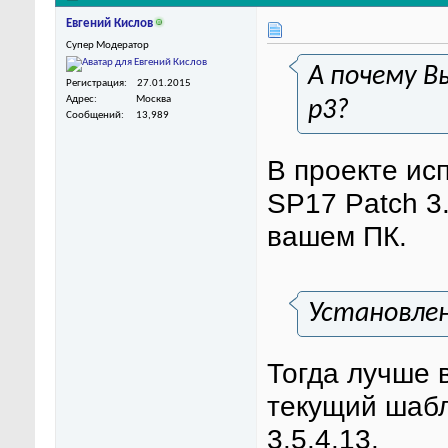
Евгений Кислов
Супер Модератор
А почему В
Регистрация
27.01.2015
Адрес
Москва
p3?
Сообщений
13,989
В проекте ис
SP17 Patch 3
вашем ПК.
Установлен
Тогда лучше 
текущий шабл
3.5.4.13.