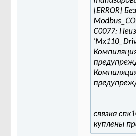
типизирова
[ERROR] Бе
Modbus_CO
C0077: Неи
'Mx110_Dri
Компиляция
предупреж
Компиляция
предупрежд
связка спк1
куплены пр