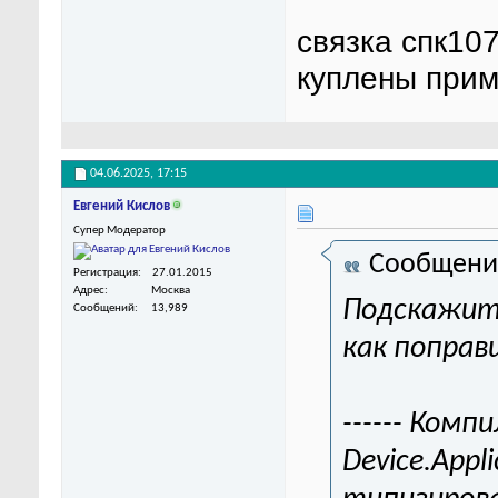
связка спк10
куплены прим
04.06.2025,
17:15
Евгений Кислов
Супер Модератор
Сообщени
Регистрация
27.01.2015
Адрес
Москва
Подскажите
Сообщений
13,989
как поправ
------ Комп
Device.Applic