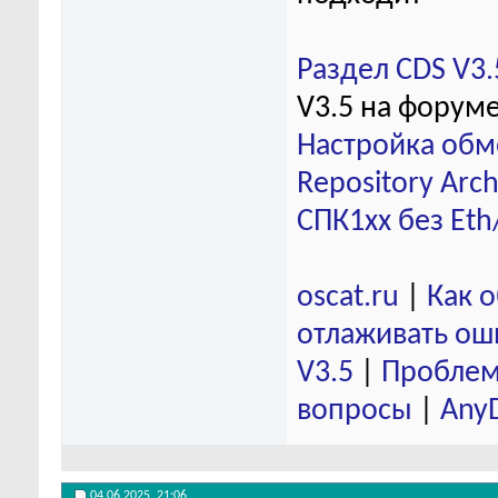
Раздел CDS V3.
V3.5 на форум
Настройка обм
Repository Arch
СПК1хх без Eth
oscat.ru
|
Как 
отлаживать ош
V3.5
|
Проблем
вопросы
|
Any
04.06.2025,
21:06