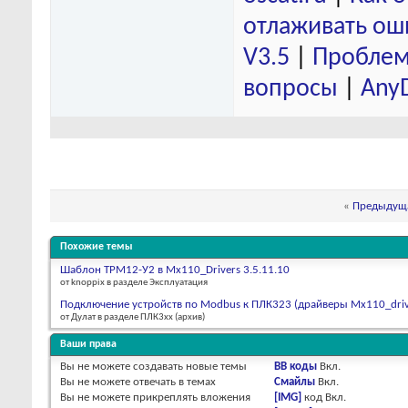
отлаживать ош
V3.5
|
Проблем
вопросы
|
Any
«
Предыдуща
Похожие темы
Шаблон ТРМ12-У2 в Mx110_Drivers 3.5.11.10
от knoppix в разделе Эксплуатация
Подключение устройств по Modbus к ПЛК323 (драйверы Mx110_driv
от Дулат в разделе ПЛК3xx (архив)
Ваши права
Вы
не можете
создавать новые темы
BB коды
Вкл.
Вы
не можете
отвечать в темах
Смайлы
Вкл.
Вы
не можете
прикреплять вложения
[IMG]
код
Вкл.