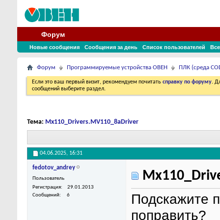
Форум
Новые сообщения
Сообщения за день
Список пользователей
Все
Форум
Программируемые устройства ОВЕН
ПЛК (среда COD
Если это ваш первый визит, рекомендуем почитать
справку по форуму
. 
сообщений выберите раздел.
Тема:
Mx110_Drivers.MV110_8aDriver
04.06.2025,
16:31
fedotov_andrey
Mx110_Drive
Пользователь
Регистрация
29.01.2013
Подскажите п
Сообщений
6
поправить?