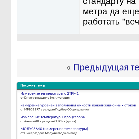
стандарту на 
метра да еще 
работать "ве
«
Предыдущая т
Похожие темы
Измерение температуры с 2ТРМ1
от Drivery в разделе Эксплуатация
измерение уровней заполнения ёмкости канализационных стоков
от MPEG1397 в разделе Подбор Оборудования
Измерение температуры процессора
от АлексейШ в разделе СПК1xx (архив)
МОДУС5640 (измерение температуры)
от Elka в разделе Модули ввода-вывода