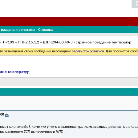
 разделы прочитаны
Справка
ПР103 + НПТ-2.15.1.2 + ДТПК204-00.40/3 - странное поведение температур
Для размещения своих сообщений необходимо
зарегистрироваться
. Для просмотра соо
ение температур
000
ия ( или шкафа), конечно у него температура компенсации растёт и показ
ии измеряет ТСП встроенное в НПТ.