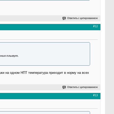
Ответить с цитированием
#12
ания плывут.
ышки на одном НПТ температура приходит в норму на всех
Ответить с цитированием
#13