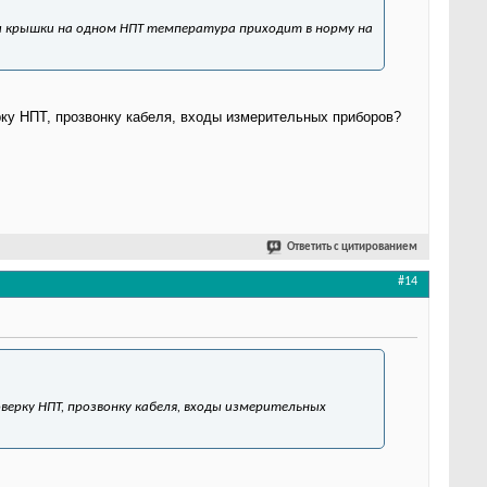
ии крышки на одном НПТ температура приходит в норму на
рку НПТ, прозвонку кабеля, входы измерительных приборов?
Ответить с цитированием
#14
верку НПТ, прозвонку кабеля, входы измерительных