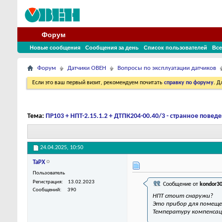
Форум
Новые сообщения
Сообщения за день
Список пользователей
Все
Форум
Датчики ОВЕН
Вопросы по эксплуатации датчиков
Если это ваш первый визит, рекомендуем почитать
справку по форуму
. 
Тема:
ПР103 + НПТ-2.15.1.2 + ДТПК204-00.40/3 - странное повед
24.04.2025,
10:50
TaPX
Пользователь
Регистрация
13.02.2023
Сообщение от
kondor3
Сообщений
390
НПТ стоит снаружи?
Это прибор для помещен
Температуру компенсац