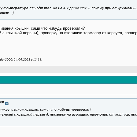
му температура плывёт только на 4-х датчиках, и почему при откручиван
ках... )
чивания крышки, сами что нибудь проверили?
 с крышкой первым), проверку на изоляцию термопар от корпуса, прове
dor3000; 24.04.2025 в
13:38
.
000
откручивания крышки, сами что нибудь проверили?
емный с крышкой первым), проверку на изоляцию термопар от корпуса, про