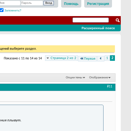
Помощь
Регистрация
Запомнить?
Расширенный поиск
бщений выберите раздел.
Страница 2 из 2
1
2
Показано с 11 по 14 из 14
Первая
Опции темы
Отображение
#11
ания плывут.