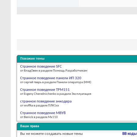
Похожие темы
Странное поведение SFC
от ВладОвен в разделе Помощь Разработчикам
Странное поведение панели ИП 320
от сергей тверь в разделе Панели оператора (HMI)
Странное поведение ТРМ151
от Evgeny Cherednichenko в разделе Эксплуатация
странное поведение энкодера
от woffka в разделе ПЛК1хх
Странное поведение МВУ8
от Benick в разделе Мх110
Ваши права
Вы
не можете
создавать новые темы
BB коды