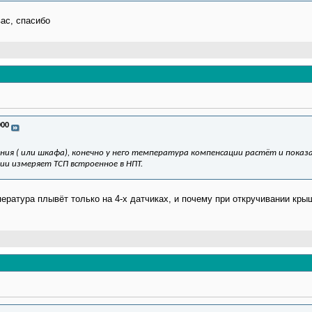
вас, спасибо
000
ия ( или шкафа), конечно у него температура компенсации растёт и показ
ии измеряет ТСП встроенное в НПТ.
пература плывёт только на 4-х датчиках, и почему при откручивании кр