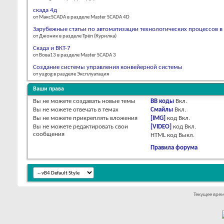
скада 4д
от МаксSCADA в разделе Master SCADA 4D
Зарубежные статьи по автоматизации технологических процессов
от Джоник в разделе Трёп (Курилка)
Скада и ВКТ-7
от Вова13 в разделе Master SCADA 3
Создание системы управления конвейерной системы
от yugog в разделе Эксплуатация
Ваши права
Вы
не можете
создавать новые темы
BB коды
Вкл.
Вы
не можете
отвечать в темах
Смайлы
Вкл.
Вы
не можете
прикреплять вложения
[IMG]
код
Вкл.
Вы
не можете
редактировать свои
[VIDEO]
код
Вкл.
сообщения
HTML код
Выкл.
Правила форума
Текущее вре