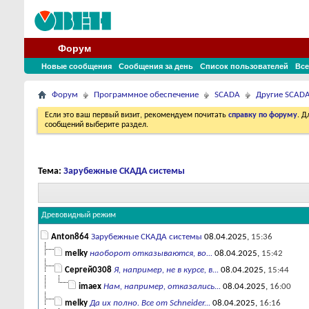
Форум
Новые сообщения
Сообщения за день
Список пользователей
Все
Форум
Программное обеспечение
SCADA
Другие SCAD
Если это ваш первый визит, рекомендуем почитать
справку по форуму
. 
сообщений выберите раздел.
Тема:
Зарубежные СКАДА системы
Древовидный режим
Anton864
Зарубежные СКАДА системы
08.04.2025,
15:36
melky
наоборот отказываются, во...
08.04.2025,
15:42
Сергей0308
Я, например, не в курсе, в...
08.04.2025,
15:44
imaex
Нам, например, отказались...
08.04.2025,
16:00
melky
Да их полно. Все от Schneider...
08.04.2025,
16:16