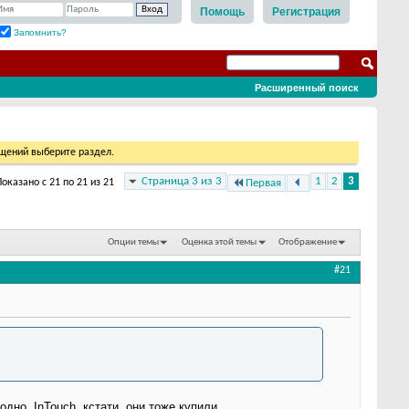
Помощь
Регистрация
Запомнить?
Расширенный поиск
бщений выберите раздел.
Страница 3 из 3
1
2
3
Показано с 21 по 21 из 21
Первая
Опции темы
Оценка этой темы
Отображение
#21
 одно. InTouch, кстати, они тоже купили.