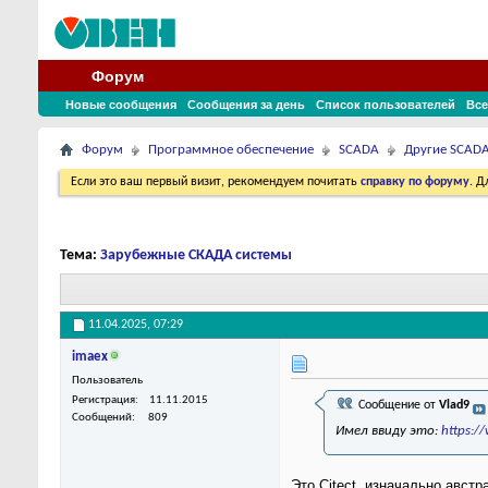
Форум
Новые сообщения
Сообщения за день
Список пользователей
Все
Форум
Программное обеспечение
SCADA
Другие SCAD
Если это ваш первый визит, рекомендуем почитать
справку по форуму
. 
Тема:
Зарубежные СКАДА системы
11.04.2025,
07:29
imaex
Пользователь
Регистрация
11.11.2015
Сообщение от
Vlad9
Сообщений
809
Имел ввиду это:
https:/
Это Citect, изначально австра