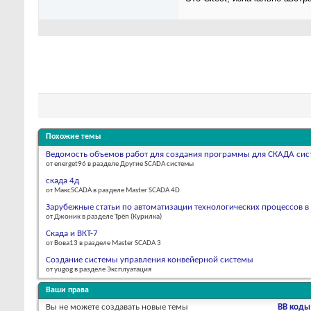
Похожие темы
Ведомость объемов работ для создания программы для СКАДА си
от energet96 в разделе Другие SCADA системы
скада 4д
от МаксSCADA в разделе Master SCADA 4D
Зарубежные статьи по автоматизации технологических процессов
от Джоник в разделе Трёп (Курилка)
Скада и ВКТ-7
от Вова13 в разделе Master SCADA 3
Создание системы управления конвейерной системы
от yugog в разделе Эксплуатация
Ваши права
Вы
не можете
создавать новые темы
BB коды