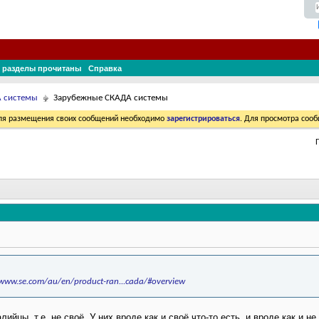
 разделы прочитаны
Справка
A системы
Зарубежные СКАДА системы
Для размещения своих сообщений необходимо
зарегистрироваться
. Для просмотра соо
/www.se.com/au/en/product-ran...cada/#overview
лийцы, т.е. не своё. У них вроде как и своё что-то есть, и вроде как и не