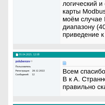
логический и
карты Modbus
моём случае 
диапазону (4
приведение к
05.04.2025,
12:58
polubencev
Пользователь
Всем спасибо
Регистрация
28.12.2022
Сообщений
12
В к А. Странн
правильно ск