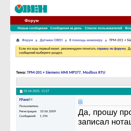
Форум
Новые сообщения
Сообщения за день
Список пользователей
Все
Форум
Датчики ОВЕН
В помощь инженеру
ТРМ-201 + S
Если это ваш первый визит, рекомендуем почитать
справку по форуму
. 
сообщений выберите раздел.
Тема:
ТРМ-201 + Siemens HMI MP377. Modbus RTU
05.04.2025,
11:57
FPavel
Пользователь
Да, прошу пр
Регистрация
10.06.2009
Сообщений
1,196
записал нотац