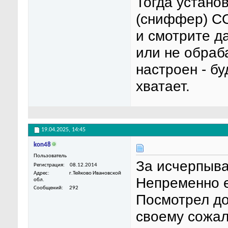
Тогда устано
(сниффер) CO
и смотрите д
или не обраб
настроен - бу
хватает.
19.04.2025,
14:45
kon48
Пользователь
За исчерпыв
Регистрация
08.12.2014
Адрес
г.Тейково Ивановской
Непременно е
обл.
Сообщений
292
Посмотрел до
своему сожал