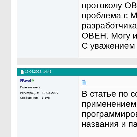
протоколу ОВ
проблема с M
разработчика
ОВЕН. Могу и
С уважением
19.04.2025,
14:41
FPavel
Пользователь
В статье по с
Регистрация
10.06.2009
Сообщений
1,196
применением 
программиров
названия и п