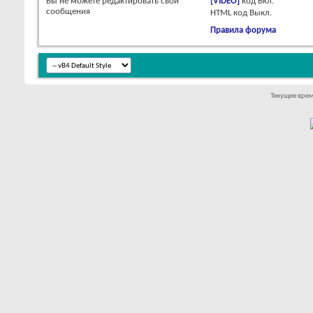
Вы
не можете
редактировать свои
[VIDEO]
код
Вкл.
сообщения
HTML код
Выкл.
Правила форума
Текущее вре