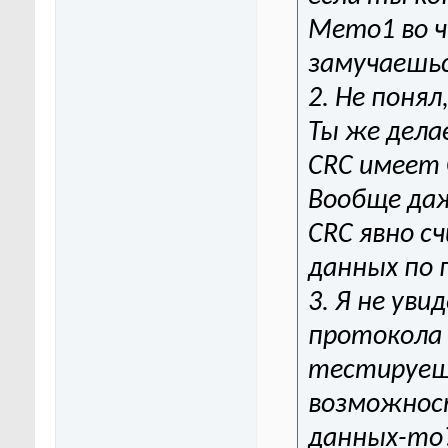
Memo1 во ч
замучаешьс
2. Не поня
Ты же дела
CRC имеет
Вообще даж
CRC явно с
данных по 
3. Я не уви
протокола 
тестируешь
возможност
данных-то