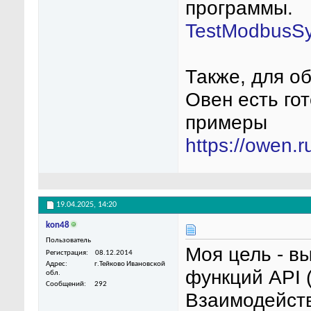
программы.
TestModbusSy
Также, для о
Овен есть гот
примеры
https://owen.r
19.04.2025,
14:20
kon48
Пользователь
Моя цель - в
Регистрация
08.12.2014
Адрес
г.Тейково Ивановской
функций API (
обл.
Сообщений
292
Взаимодейст