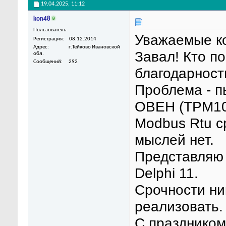
19.04.2025,
11:12
kon48
Пользователь
Уважаемые ко
Регистрация
08.12.2014
Адрес
г.Тейково Ивановской
Завал! Кто п
обл.
Сообщений
292
благодарност
Проблема - п
ОВЕН (ТРМ10,
Modbus Rtu с
мыслей нет.
Представляю 
Delphi 11.
Срочности ник
реализовать.
С празднико