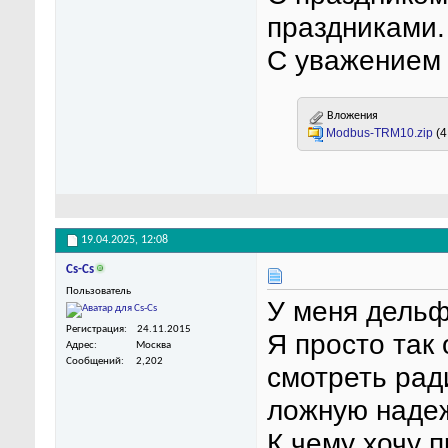
праздниками.
С уважением
Вложения
Modbus-TRM10.zip
(4
19.04.2025,
12:08
Cs-Cs
Пользователь
У меня дельф
Регистрация
24.11.2015
Я просто так 
Адрес
Москва
Сообщений
2,202
смотреть рад
ложную надеж
К чему хочу 