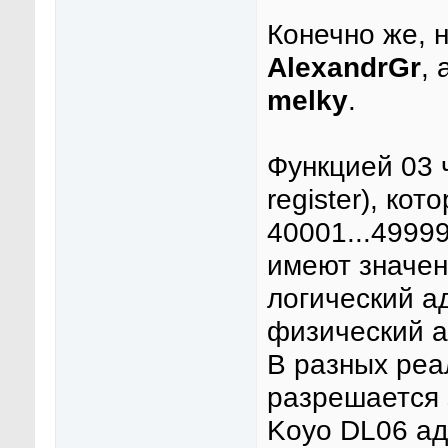
Конечно же, 
AlexandrGr
,
melky
.
Функцией 03 
register), ко
40001...4999
имеют значени
логический ад
физический а
В разных реа
разрешается 
Koyo DL06 ад