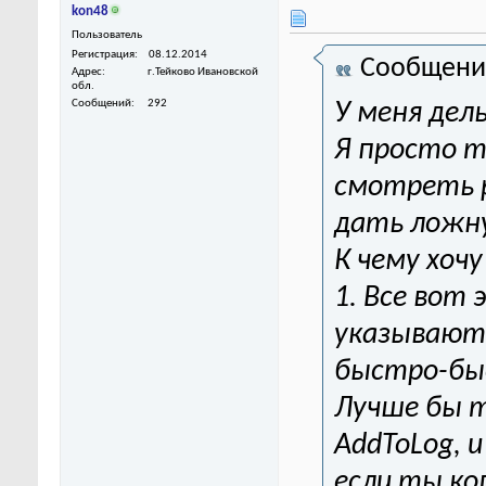
kon48
Пользователь
Регистрация
08.12.2014
Сообщени
Адрес
г.Тейково Ивановской
обл.
Сообщений
292
У меня дел
Я просто т
смотреть р
дать ложн
К чему хоч
1. Все вот
указывают 
быстро-быс
Лучше бы т
AddToLog, 
если ты ко