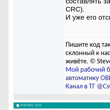
составлять з
CRC).
И уже его отс
Пишите код так
склонный к нас
живёте. © Stev
Мой рабочий б
автоматику ОВЕ
Канал в ТГ @C
19.04.2025,
12:52