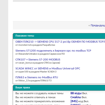
«
Предыдуща
Похожие темы
ОВЕН ПЛК210 -> SIEMENS CPU 317-2 pn/dp ОБМЕН ПО MODBUS TCP/I
от monsterrnd в разделе Разработки
Siemens S71200 подключить к kepware opc по modbus TCP
от AlexanderUshakov в разделе Сервисное ПО
СПК107 + Siemens S7-200 MODBUS
от vavan_bonus в разделе СПК1xx (архив)
SCADA WINCC от SIEMENS и Modbus Universal OPC
от super100 в разделе Master SCADA 3
ПЛК63 и Siemens по ModBus RTU
от Viktor_13 в разделе ПЛК63/73
Ваши права
Вы
не можете
создавать новые темы
BB коды
Вкл.
Вы
не можете
отвечать в темах
Смайлы
Вкл.
Вы
не можете
прикреплять вложения
[IMG]
код
Вкл.