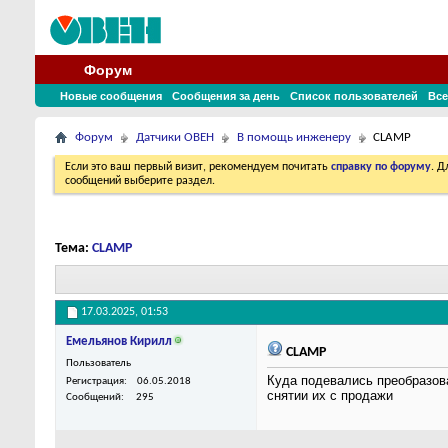
Форум
Новые сообщения
Сообщения за день
Список пользователей
Все
Форум
Датчики ОВЕН
В помощь инженеру
CLAMP
Если это ваш первый визит, рекомендуем почитать
справку по форуму
. 
сообщений выберите раздел.
Тема:
CLAMP
17.03.2025,
01:53
Емельянов Кирилл
CLAMP
Пользователь
Куда подевались преобразов
Регистрация
06.05.2018
снятии их с продажи
Сообщений
295