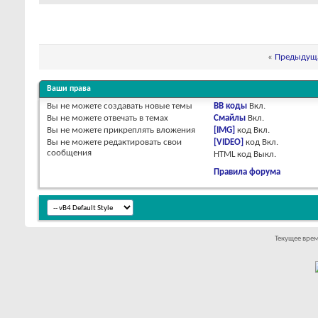
«
Предыдуща
Ваши права
Вы
не можете
создавать новые темы
BB коды
Вкл.
Вы
не можете
отвечать в темах
Смайлы
Вкл.
Вы
не можете
прикреплять вложения
[IMG]
код
Вкл.
Вы
не можете
редактировать свои
[VIDEO]
код
Вкл.
сообщения
HTML код
Выкл.
Правила форума
Текущее вре