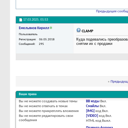
Предыдущее сообщ
17.03.2025,
01:53
Емельянов Кирилл
CLAMP
Пользователь
Куда подевались преобразов
Регистрация
06.05.2018
снятии их с продажи
Сообщений
295
«
Предыдуща
Ваши права
Вы
не можете
создавать новые темы
BB коды
Вкл.
Вы
не можете
отвечать в темах
Смайлы
Вкл.
Вы
не можете
прикреплять вложения
[IMG]
код
Вкл.
Вы
не можете
редактировать свои
[VIDEO]
код
Вкл.
сообщения
HTML код
Выкл.
Правила форума