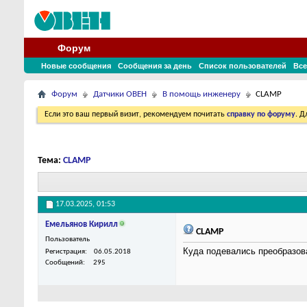
Форум
Новые сообщения
Сообщения за день
Список пользователей
Все
Форум
Датчики ОВЕН
В помощь инженеру
CLAMP
Если это ваш первый визит, рекомендуем почитать
справку по форуму
. 
Тема:
CLAMP
17.03.2025,
01:53
Емельянов Кирилл
CLAMP
Пользователь
Куда подевались преобразов
Регистрация
06.05.2018
Сообщений
295