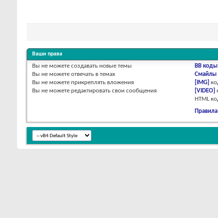
Ваши права
Вы
не можете
создавать новые темы
BB коды
Вы
не можете
отвечать в темах
Смайлы
Вы
не можете
прикреплять вложения
[IMG]
ко
Вы
не можете
редактировать свои сообщения
[VIDEO]
HTML к
Правила