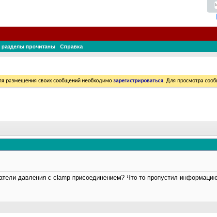
 разделы прочитаны
Справка
Для размещения своих сообщений необходимо
зарегистрироваться
. Для просмотра соо
атели давления с clamp присоединением? Что-то пропустил информацию