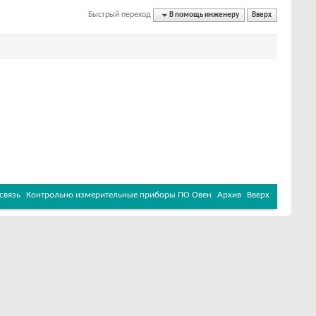
Быстрый переход
В помощь инженеру
Вверх
связь
Контрольно измерительные приборы ПО Овен
Архив
Вверх