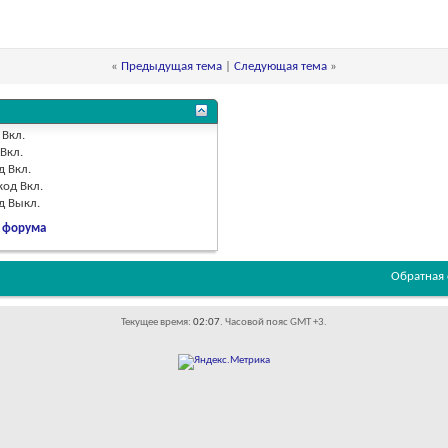
«
Предыдущая тема
|
Следующая тема
»
Вкл.
Вкл.
д
Вкл.
код
Вкл.
од
Выкл.
 форума
Обратная 
Текущее время:
02:07
. Часовой пояс GMT +3.