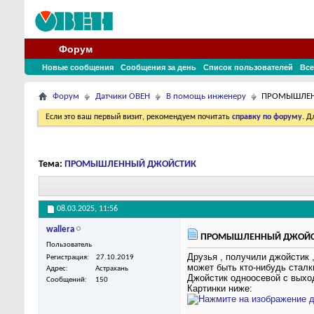
Форум
Новые сообщения
Сообщения за день
Список пользователей
Все
Форум
Датчики ОВЕН
В помощь инженеру
ПРОМЫШЛЕН
Если это ваш первый визит, рекомендуем почитать
справку по форуму
. 
Тема:
ПРОМЫШЛЕННЫЙ ДЖОЙСТИК
08.03.2025,
11:56
wallera
ПРОМЫШЛЕННЫЙ ДЖОЙС
Пользователь
Друзья , получили джойстик 
Регистрация
27.10.2019
может быть кто-нибудь сталк
Адрес
Астрахань
Джойстик одноосевой с выход
Сообщений
150
Картинки ниже: