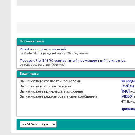
Похожие темы
Инкубатор промышленный
от Master Shifu в разделе Подбор Оборудования
Посоветуйте IBM PC-совместимый промышленный компьютер.
от Вова в разделе Трёп (Курилка)
Ваши права
Вы
не можете
создавать новые темы
BB коды
Вы
не можете
отвечать в темах
Смайлы
Вы
не можете
прикреплять вложения
[IMG]
ко
Вы
не можете
редактировать свои сообщения
[VIDEO]
HTML к
Правила