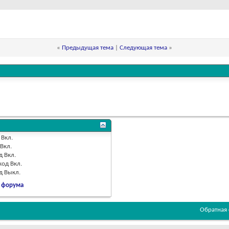
«
Предыдущая тема
|
Следующая тема
»
Вкл.
Вкл.
д
Вкл.
код
Вкл.
од
Выкл.
 форума
Обратная 