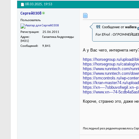
08.03.2025,
19:53
Сергей0308
Пользователь
Сообщение от
wallera
Регистрация
25.06.2011
For EFrol : ОГРОМНЕЙШЕ
Адрес
Галактика Андромеды
(M31)
Сообщений
9,841
А у Вас чего, интернета нету
https://horsegroup.ru/upload/ib
https://horsegroup.ru/catalog/in
https://www.runntech.com/runnt
https://www.runntech.com/down
https://smcontrols.ru/wp-conten
https://kran-master74.ru/upload
https://xn----7sbbuvofwgil.xn--
https://www.xn---74-5cdb4a5as
Короче, странно это, даже не
Последний раз редактировалось Сер