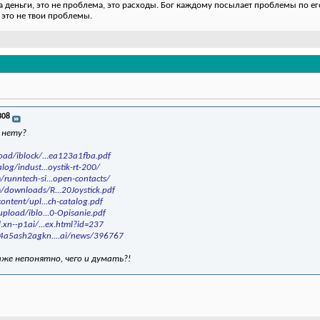
деньги, это не проблема, это расходы. Бог каждому посылает проблемы по его
 это не твои проблемы.
308
а нету?
oad/iblock/...ea123a1fba.pdf
log/indust...oystik-rt-200/
runntech-si...open-contacts/
/downloads/R...20Joystick.pdf
ontent/upl...ch-catalog.pdf
upload/iblo...0-Opisanie.pdf
.xn--p1ai/...ex.html?id=237
b4a5ash2agkn....ai/news/396767
аже непонятно, чего и думать?!