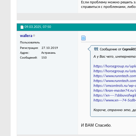
Если проблему можно решить за 
справиться с проблемами, либо
09.03.2025,
07:50
wallera
Пользователь
Регистрация
27.10.2019
Сообщение от
Сергей0
Адрес
Астрахань
А у Вас чего, интернет
Сообщений
150
https://horsegroup.ru/upl
https://horsegroup.ru/cata
https://www.runntech.com/
https://www.runntech.com
https://smcontrols.ru/wp-c
https://kran-master74.ru/
https://xn----7sbbuvofwgil
https://www.xn---74-5cd
Короче, странно это, д
И ВАМ Спасибо.