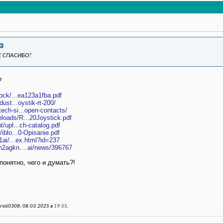
Е СПАСИБО!
?
lock/...ea123a1fba.pdf
dust...oystik-rt-200/
ech-si...open-contacts/
loads/R...20Joystick.pdf
t/upl...ch-catalog.pdf
/iblo...0-Opisanie.pdf
p1ai/...ex.html?id=237
h2agkn....ai/news/396767
понятно, чего и думать?!
гей0308; 08.03.2025 в
19:55
.