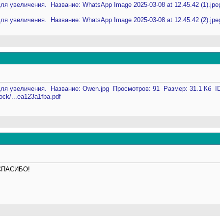
lock/...ea123a1fba.pdf
 СПАСИБО!