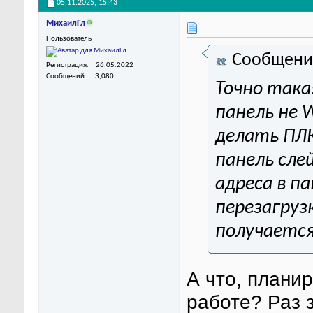
05.11.2025,
15:43
МихаилГл
Пользователь
Сообщени
Регистрация
26.05.2022
Сообщений
3,080
Точно така
панель не W
делать ПЛК
панель слей
адреcа в п
перезагруз
получается
А что, планир
работе? Раз з