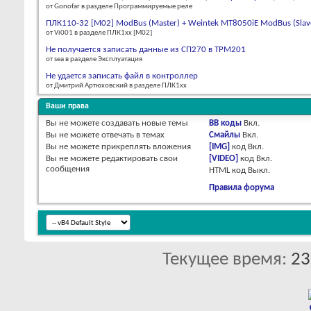
от Gonofar в разделе Программируемые реле
ПЛК110-32 [M02] ModBus (Master) + Weintek MT8050iE ModBus (Slav
от Vi001 в разделе ПЛК1хх [М02]
Не получается записать данные из СП270 в ТРМ201
от sea в разделе Эксплуатация
Не удается записать файл в контроллер
от Дмитрий Артюховский в разделе ПЛК1хх
Ваши права
Вы
не можете
создавать новые темы
BB коды
Вкл.
Вы
не можете
отвечать в темах
Смайлы
Вкл.
Вы
не можете
прикреплять вложения
[IMG]
код
Вкл.
Вы
не можете
редактировать свои
[VIDEO]
код
Вкл.
сообщения
HTML код
Выкл.
Правила форума
Текущее время:
23