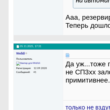
на автомат
Ааа, резерви
Теперь дошло
05.11.2025,
17:31
Welldi
Пользователь
Да уж...тоже
Регистрация
12.09.2020
не СП3хх зало
Сообщений
41
примитивнее.
только не взду