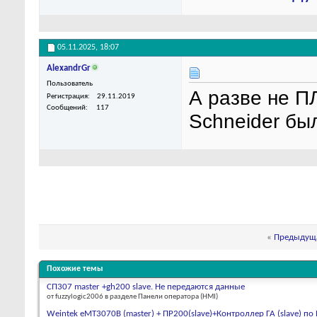
05.11.2025,
18:07
AlexandrGr
Пользователь
А разве не П
Регистрация
29.11.2019
Сообщений
117
Schneider был
«
Предыдуща
Похожие темы
СП307 master +gh200 slave. Не передаются данные
от fuzzylogic2006 в разделе Панели оператора (HMI)
Weintek eMT3070B (master) + ПР200(slave)+Контроллер ГА (slave) по