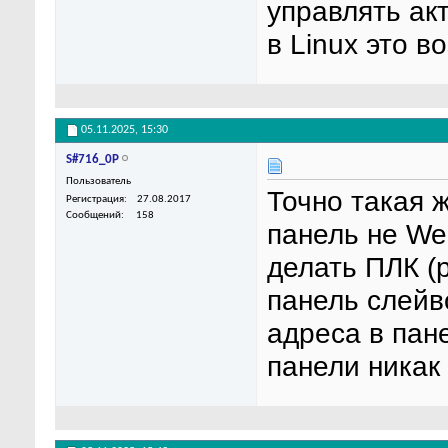
управлять ак
в Linux это в
05.11.2025,
15:30
S#716_0P
Пользователь
Точно такая ж
Регистрация
27.08.2017
Сообщений
158
панель не We
делать ПЛК (
панель слейво
адреcа в пан
панели никак