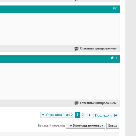
#9
Ответить с цитированием
#10
Ответить с цитированием
Страница 1 из 2
1
2
Последняя
Быстрый переход
В помощь инженеру
Вверх