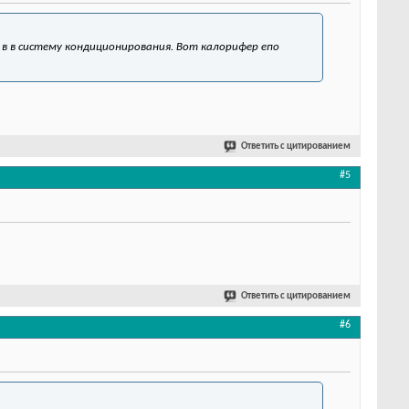
в в систему кондиционирования. Вот калорифер епо
Ответить с цитированием
#5
Ответить с цитированием
#6