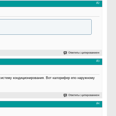
#2
Ответить с цитированием
#3
 систему кондиционирования. Вот калорифер епо наружному
Ответить с цитированием
#4