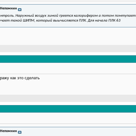
 Непомнин
онтроль. Наружный воздух зимой греется калорифером а потом помтупает 
учает такой ШИПМ, который выычисляется ПЛК. Для начала ПЛК 63
бражу как это сделать
 Непомнин