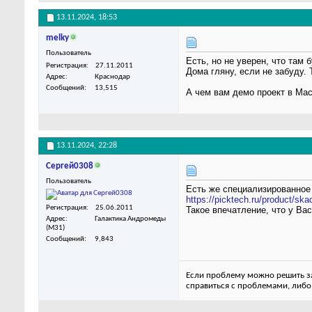
13.11.2024,
18:53
melky
Пользователь
Есть, но не уверен, что там б
Регистрация
27.11.2011
Дома гляну, если не забуду.
Адрес
Краснодар
Сообщений
13,515
А чем вам демо проект в Мас
13.11.2024,
22:28
Сергей0308
Пользователь
Есть же специализированное
https://picktech.ru/product/ska
Регистрация
25.06.2011
Такое впечатление, что у Вас
Адрес
Галактика Андромеды
(M31)
Сообщений
9,843
Если проблему можно решить за 
справиться с проблемами, либо