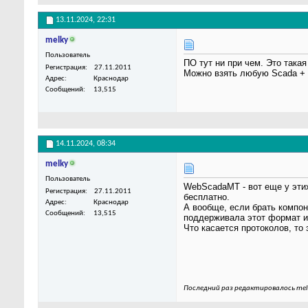
13.11.2024,
22:31
melky
Пользователь
ПО тут ни при чем. Это така
Регистрация
27.11.2011
Можно взять любую Scada + 
Адрес
Краснодар
Сообщений
13,515
14.11.2024,
08:34
melky
Пользователь
WebScadaMT - вот еще у эти
Регистрация
27.11.2011
бесплатно.
Адрес
Краснодар
А вообще, если брать компон
Сообщений
13,515
поддерживала этот формат и
Что касается протоколов, то
Последний раз редактировалось melk