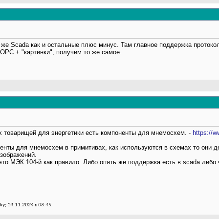
я же Scada как и остальные плюс минус. Там главное поддержка протоко
OPC + "картинки", получим то же самое.
х товарищей для энергетики есть компоненты для мнемосхем. -
https://
енты для мнемосхем в примитивах, как используются в схемах то они д
зображений.
 это МЭК 104-й как правило. Либо опять же поддержка есть в scada либо
y; 14.11.2024 в
08:45
.