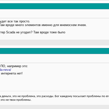
удет все так просто.
 Там вроде много элементов именно для мнемосхем ячеек.
тер Scada не угодил? Там вроде тоже было
 ПО, например это:
da-neva/
 интернета нет!
деньги, это не проблема, это расходы. Бог каждому посылает проблемы по его
 это не твои проблемы.