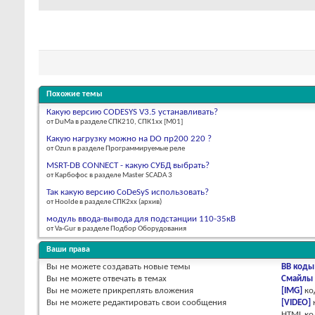
Похожие темы
Какую версию CODESYS V3.5 устанавливать?
от DuMa в разделе СПК210, СПК1xx [М01]
Какую нагрузку можно на DO пр200 220 ?
от Ozun в разделе Программируемые реле
MSRT-DB CONNECT - какую СУБД выбрать?
от Карбофос в разделе Master SCADA 3
Так какую версию CoDeSyS использовать?
от Hoolde в разделе СПК2xx (архив)
модуль ввода-вывода для подстанции 110-35кВ
от Va-Gur в разделе Подбор Оборудования
Ваши права
Вы
не можете
создавать новые темы
BB коды
Вы
не можете
отвечать в темах
Смайлы
Вы
не можете
прикреплять вложения
[IMG]
ко
Вы
не можете
редактировать свои сообщения
[VIDEO]
HTML к