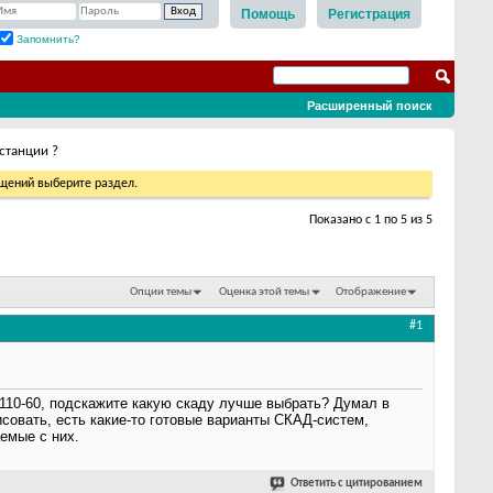
Помощь
Регистрация
Запомнить?
Расширенный поиск
станции ?
бщений выберите раздел.
Показано с 1 по 5 из 5
Опции темы
Оценка этой темы
Отображение
#1
110-60, подскажите какую скаду лучше выбрать? Думал в
совать, есть какие-то готовые варианты СКАД-систем,
емые с них.
Ответить с цитированием