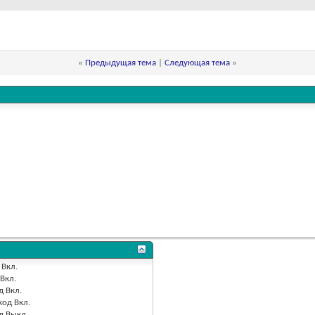
«
Предыдущая тема
|
Следующая тема
»
Вкл.
Вкл.
д
Вкл.
код
Вкл.
од
Выкл.