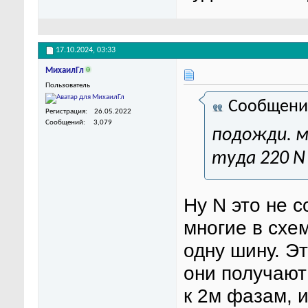
17.10.2024,
03:33
МихаилГл
Пользователь
Сообщени
Регистрация
26.05.2022
Сообщений
3,079
подожди. м
туда 220 N
Ну N это не 
многие в схе
одну шину. Эт
они получают
к 2м фазам, и