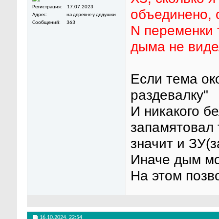
Регистрация
17.07.2023
объединено, 
Адрес
на деревне у дедушки
Сообщений
363
N переменки 
дыма не виде
Если тема око
раздевалку"
И никакого б
запамятовал т
значит и ЗУ(з
Иначе дым мо
На этом позв
16.10.2024,
22:54