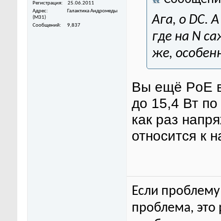
Регистрация
25.06.2011
Адрес
Галактика Андромеды
Ага, о DC. 
(M31)
Сообщений
9,837
где на N с
же, особен
Вы ещё PoE в
до 15,4 Вт п
как раз напря
относится к 
Если проблему 
проблема, это