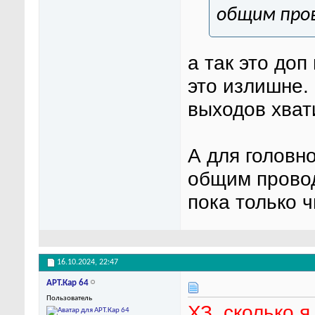
общим про
а так это доп
это излишне.
выходов хват
А для головн
общим провод
пока только 
16.10.2024,
22:47
АРТ.Кар 64
Пользователь
ХЗ, сколько я