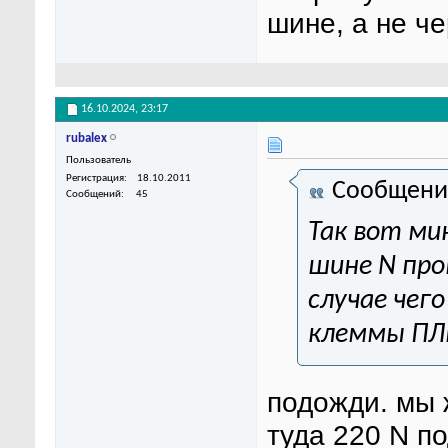
шине, а не ч
16.10.2024,
23:17
rubalex
Пользователь
Регистрация
18.10.2011
Сообщени
Сообщений
45
Так вот ми
шине N про
случае чего
клеммы ПЛ
подожди. мы 
туда 220 N п