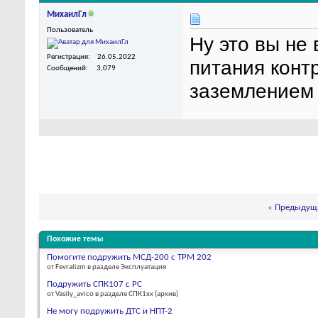
МихаилГл
Пользователь
Ну это вы не
Регистрация
26.05.2022
питания конт
Сообщений
3,079
заземлением т
«
Предыдуща
Похожие темы
Помогите подружить МСД-200 с ТРМ 202
от Fevralizm в разделе Эксплуатация
Подружить СПК107 с PC
от Vasily_avico в разделе СПК1xx (архив)
Не могу подружить ДТС и НПТ-2