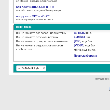
от _Rookie_ в разделе Эксплуатация
Как подружить СМИ1 и ПЧВ
от mad chemist в разделе Эксплуатация
подружить OPC и WinCC
от AVit в разделе Master SCADA 3
Ваши права
Вы
не можете
создавать новые темы
BB коды
Вкл.
Вы
не можете
отвечать в темах
Смайлы
Вкл.
Вы
не можете
прикреплять вложения
[IMG]
код
Вкл.
Вы
не можете
редактировать свои
[VIDEO]
код
Вкл.
сообщения
HTML код
Выкл.
Правила форума
Текущее вре