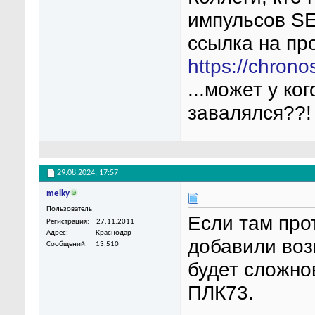
импульсов SE
ссылка на пр
https://chron
...может у ко
завалялся??!
29.08.2024,
17:57
melky
Пользователь
Если там про
Регистрация
27.11.2011
Адрес
Краснодар
добавили воз
Сообщений
13,510
будет сложно
ПЛК73.