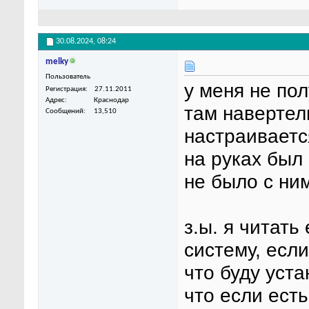
30.08.2024,
08:24
melky
Пользователь
у меня не по
Регистрация
27.11.2011
Адрес
Краснодар
там навертели
Сообщений
13,510
настраиваетс
на руках был
не было с ни
з.ы. я читать
систему, если
что буду уст
что если есть