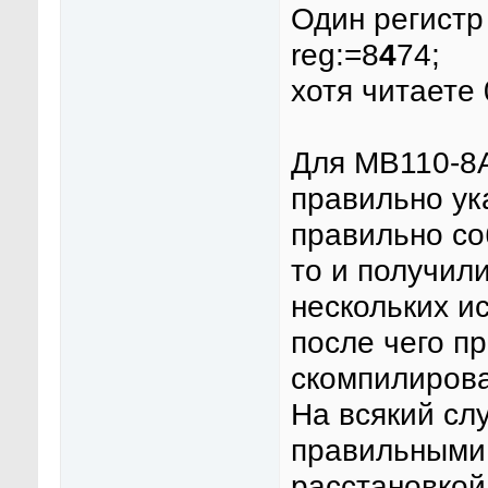
Один регистр
reg:=8
4
74;
хотя читаете 
Для МВ110-8А
правильно ук
правильно со
то и получили
нескольких и
после чего п
скомпилирова
На всякий сл
правильными
расстановкой