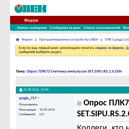
Форум
Новые сообщения
Сообщения за день
Список пользователей
Все
Форум
Программируемые устройства ОВЕН
ПЛК (среда CoD
Если это ваш первый визит, рекомендуем почитать
справку по форуму
. 
сообщений выберите раздел.
Тема:
Опрос ПЛК73 Счетчика импульсов SET.SIPU.RS.2.0.DIN
29.08.2024,
15:44
yurgin_757
Опрос ПЛК7
Пользователь
Регистрация
10.09.2015
SET.SIPU.RS.2
Сообщений
121
Коллеги, кто