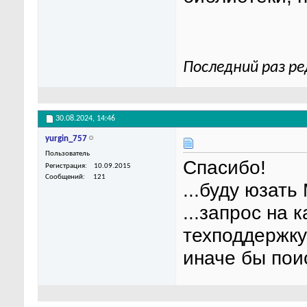
Последний раз ре
30.08.2024,
14:46
yurgin_757
Пользователь
Спасибо!
Регистрация
10.09.2015
Сообщений
121
...буду юзать
...запрос на 
техподдержку
иначе бы поис