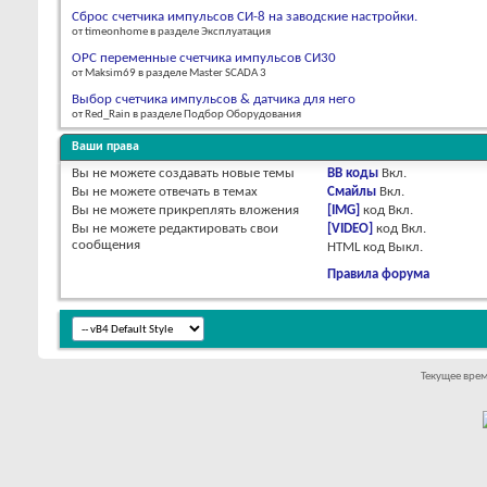
Сброс счетчика импульсов СИ-8 на заводские настройки.
от timeonhome в разделе Эксплуатация
OPC переменные счетчика импульсов СИ30
от Maksim69 в разделе Master SCADA 3
Выбор счетчика импульсов & датчика для него
от Red_Rain в разделе Подбор Оборудования
Ваши права
Вы
не можете
создавать новые темы
BB коды
Вкл.
Вы
не можете
отвечать в темах
Смайлы
Вкл.
Вы
не можете
прикреплять вложения
[IMG]
код
Вкл.
Вы
не можете
редактировать свои
[VIDEO]
код
Вкл.
сообщения
HTML код
Выкл.
Правила форума
Текущее вре