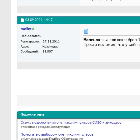
03.09.2024,
14:17
melky
Пользователь
Валенок
з.ы. так как я брал
Регистрация
27.11.2011
Просто выложил, что у себя
Адрес
Краснодар
Сообщений
13,507
Похожие темы
Схема подключения счетчика импульсов СИ30 к энкодеру
от Kvadrat в разделе Эксплуатация
Помогите с выбором счетчика импульсов
от Leman в разделе Подбор Оборудования