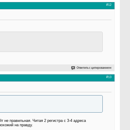
#12
Ответить с цитированием
#13
т не правильная. Читая 2 регистра с 3-4 адреса
похожий на правду.