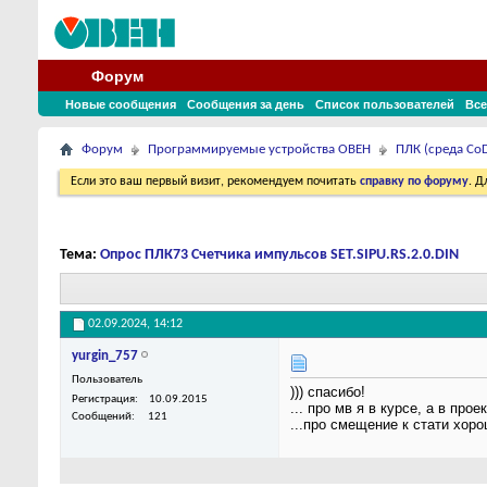
Форум
Новые сообщения
Сообщения за день
Список пользователей
Все
Форум
Программируемые устройства ОВЕН
ПЛК (среда CoD
Если это ваш первый визит, рекомендуем почитать
справку по форуму
. 
Тема:
Опрос ПЛК73 Счетчика импульсов SET.SIPU.RS.2.0.DIN
02.09.2024,
14:12
yurgin_757
Пользователь
))) спасибо!
Регистрация
10.09.2015
... про мв я в курсе, а в про
Сообщений
121
...про смещение к стати хор