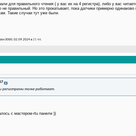
али для правильного чтения ( у вас их на 4 регистра), либо у вас читаетс
но не правильный. Но это прокатывает, пока датчики примерно одинаково
ам. Такие случаи тут уже были.
dor3000; 02.09.2024 в
21:46
.
57
ыми регистрами тоже работает.
лось с мастером-rtu панели ))