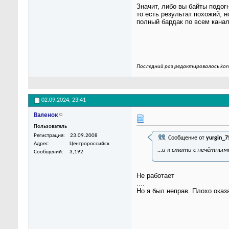
Значит, либо вы байты подогн
то есть результат похожий, 
полный бардак по всем канал
Последний раз редактировалось kon
02.09.2024,
23:41
Валенок
Пользователь
Регистрация
23.09.2008
Сообщение от
yurgin_7
Адрес
Центророссийск
...и к стати с нечётн
Сообщений
3,192
Не работает
....
Но я был неправ. Плохо оказа