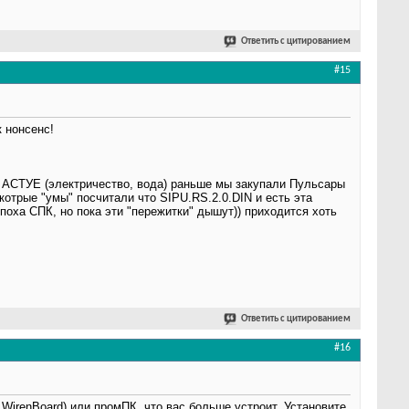
Ответить с цитированием
#15
к нонсенс!
о АСТУЕ (электричество, вода) раньше мы закупали Пульсары
котрые "умы" посчитали что SIPU.RS.2.0.DIN и есть эта
эпоха СПК, но пока эти "пережитки" дышут)) приходится хоть
Ответить с цитированием
#16
 WirenBoard) или промПК, что вас больше устроит. Установите