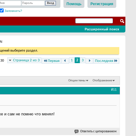
Помощь
Регистрация
Запомнить?
Расширенный поиск
IN
бщений выберите раздел.
Страница 2 из 3
1
2
3
 30
Первая
Последняя
Опции темы
Отображение
#11
уже и сам не помню что менял!
Ответить с цитированием