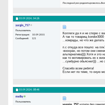
Последний раз редактировалось Вал
03.09.2024,
04:26
yurgin_757
Пользователь
Коллеги да я и не спорю с ва
Регистрация
10.09.2015
А так то товарищ kondor3000
Сообщений
121
...комрады, но что же делать
п.с откуда все пошло: на п
-воохран, но потом они смен
альтернатива)))) Хотя и это 
как то мотивировать их к жизн
...сумбурно обьяснил))) ...но 
Спасибо всем ребята!
Если нет по теме, то оную м
03.09.2024,
08:46
melky
Пользователь
yurgin_757
хотите без геморр