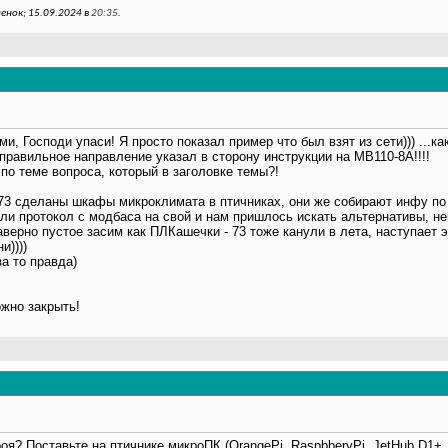
енок; 15.09.2024 в
20:35
.
ми, Господи упаси! Я просто показал пример что был взят из сети))) ...ка
 правильное направление указал в сторону инструкции на МВ110-8А!!!!
 по теме вопроса, который в заголовке темы?!
лк73 сделаны шкафы микроклимата в птичниках, они же собирают инфу п
или протокол с модбаса на свой и нам пришлось искать альтернативы, не
наверно пустое засим как ПЛКашечки - 73 тоже канули в лета, наступает 
и))))
за то правда)
ожно закрыть!
оя? Поставьте на птичнике микроПК (OrangePi, RaspbberyPi, JetHub D1+,