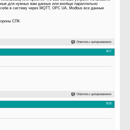
енные для нужных вам данных или вообще параллельно
к себе в систему через MQTT, OPC UA, Modbus все данные
тороны СПК.
Ответить с цитированием
#17
Ответить с цитированием
#18