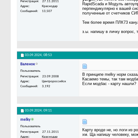
Регистрация
27.11.2011
RapidScada и Модуль автоуп
Адрес
Краснодар
перпендикулярно к вашей сис
Сообщений
13,507
полученные от счетчиков СИП
Тем более время ПЛК73 канул
з.ы. напишу в личку вопрос, 
03.09.2024,
08:53
Валенок
Пользователь
В принципе melky норм сказа
Регистрация
23.09.2008
Касаемо темы, так там модба
Адрес
Центророссийск
Если модбас - карту нашли?
Сообщений
3,192
03.09.2024,
09:11
melky
Пользователь
Карту вроде не, но логи из 
Регистрация
27.11.2011
хм. Ща напишу человеку, мож
Адрес
Краснодар