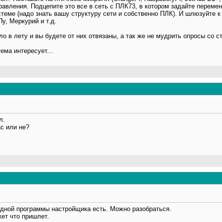
равления. Подцепите это все в сеть с ПЛК73, в котором задайте перем
теме (надо знать вашу структуру сети и собственно ПЛК). И шлюзуйте 
у, Меркурий и т.д.
о в лету и вы будете от них отвязаны, а так же не мудрить опросы со с
тема интересует...
л.
с или не?
родной программы настройщика есть. Можно разобраться.
ет что пришлет.