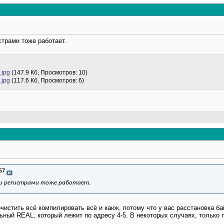
истрами тоже работает.
.jpg
(147.9 Кб, Просмотров: 10)
.jpg
(117.6 Кб, Просмотров: 6)
57
ыми регистрами тоже работает.
чистить всё компилировать всё и каюк, потому что у вас расстановка бай
ный REAL, который лежит по адресу 4-5. В некоторых случаях, только 