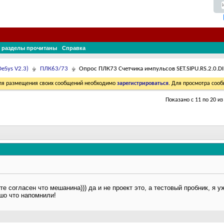
 разделы прочитаны
Справка
eSys V2.3)
ПЛК63/73
Опрос ПЛК73 Счетчика импульсов SET.SIPU.RS.2.0.D
Для размещения своих сообщений необходимо
зарегистрироваться
. Для просмотра соо
Показано с 11 по 20 из
екте согласен что мешанина))) да и не проект это, а тестовый пробник, я 
ошо что напомнили!