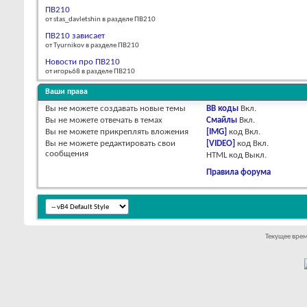
ПВ210
от stas_davletshin в разделе ПВ210
ПВ210 зависает
от Tyurnikov в разделе ПВ210
Новости про ПВ210
от игорь68 в разделе ПВ210
Ваши права
Вы
не можете
создавать новые темы
BB коды
Вкл.
Вы
не можете
отвечать в темах
Смайлы
Вкл.
Вы
не можете
прикреплять вложения
[IMG]
код
Вкл.
Вы
не можете
редактировать свои
[VIDEO]
код
Вкл.
сообщения
HTML код
Выкл.
Правила форума
Текущее вре