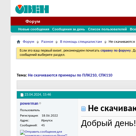
Форум
Новые сообщения
Сообщения за день
Список пользователей
Все
Форум
Разное
В помощь специалистам
Не скачиваются
Если это ваш первый визит, рекомендуем почитать
справку по форуму
. 
сообщений выберите раздел.
Тема:
Не скачиваются примеры по ПЛК210, СПК110
23.04.2024,
15:46
powerman
Не скачива
Пользователь
Регистрация
18.06.2022
Добрый день!
Адрес
Иркутск
Сообщений
45