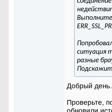
соединение
недействи
Выполните 
ERR_SSL_P
Попробовал
ситуация т
разные бра
Подскажит
Добрый день.
Проверьте, п
обновили ис