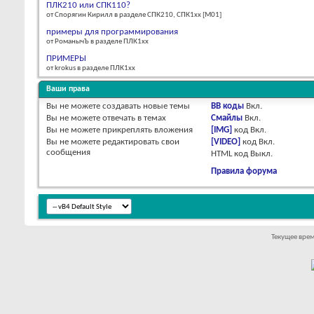
ПЛК210 или СПК110?
от Спорягин Кирилл в разделе СПК210, СПК1xx [М01]
примеры для программирования
от РоманычЪ в разделе ПЛК1хх
ПРИМЕРЫ
от krokus в разделе ПЛК1хх
Ваши права
Вы
не можете
создавать новые темы
BB коды
Вкл.
Вы
не можете
отвечать в темах
Смайлы
Вкл.
Вы
не можете
прикреплять вложения
[IMG]
код
Вкл.
Вы
не можете
редактировать свои
[VIDEO]
код
Вкл.
сообщения
HTML код
Выкл.
Правила форума
Текущее вре