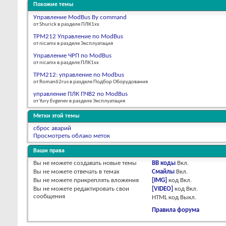
Похожие темы
Управление ModBus By command
от Shurick в разделе ПЛК1хх
ТРМ212 Управление по ModBus
от nicamx в разделе Эксплуатация
Управление ЧРП по ModBus
от nicamx в разделе ПЛК1хх
ТРМ212: управление по Modbus
от Roman62rus в разделе Подбор Оборудования
управление ПЛК ПЧВ2 по ModBus
от Yury Evgenev в разделе Эксплуатация
Метки этой темы
сброс аварий
Просмотреть облако меток
Ваши права
Вы
не можете
создавать новые темы
BB коды
Вкл.
Вы
не можете
отвечать в темах
Смайлы
Вкл.
Вы
не можете
прикреплять вложения
[IMG]
код
Вкл.
Вы
не можете
редактировать свои
[VIDEO]
код
Вкл.
сообщения
HTML код
Выкл.
Правила форума