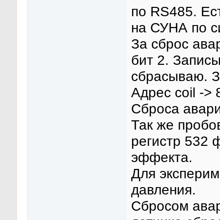
по RS485. Ес
на СУНА по с
За сброс ава
бит 2. Записы
сбрасываю. З
Адрес coil -> 
Сброса авари
Так же пробо
регистр 532 ф
эффекта.
Для эксперим
давления.
Сбросом авар