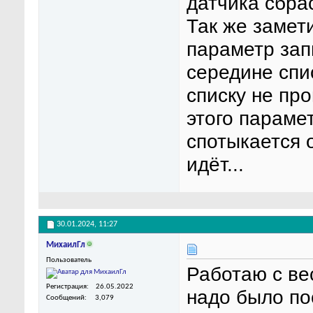
датчика сбра
Так же замет
параметр зап
середине спи
списку не про
этого парамет
спотыкается 
идёт...
30.01.2024,
11:27
МихаилГл
Пользователь
Работаю с ве
Регистрация
26.05.2022
надо было по
Сообщений
3,079