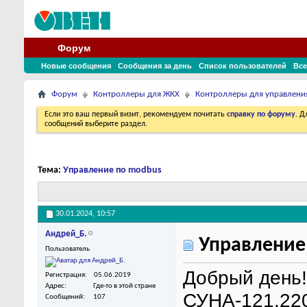
Форум
Новые сообщения
Сообщения за день
Список пользователей
Все
Форум
Контроллеры для ЖКХ
Контроллеры для управлени
Если это ваш первый визит, рекомендуем почитать
справку по форуму
. 
сообщений выберите раздел.
Тема:
Управление по modbus
30.01.2024,
10:57
Андрей_Б.
Управление
Пользователь
Добрый день!
Регистрация
05.06.2019
Адрес
Где-то в этой стране
СУНА-121.220
Сообщений
107