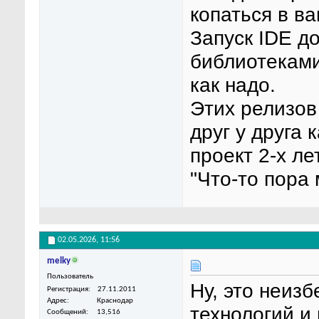
копаться в в
Запуск IDE д
библиотеками
как надо.
Этих релизов
друг у друга 
проект 2-х ле
"Что-то пора 
02.05.2026,
11:56
melky
Пользователь
Ну, это неиз
Регистрация
27.11.2011
Адрес
Краснодар
технологий и
Сообщений
13,516