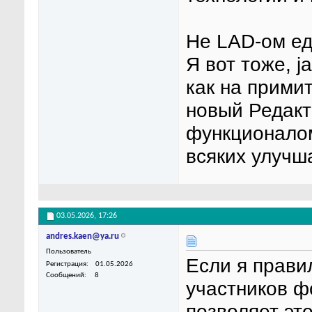
Не LAD-ом ед
Я вот тоже, j
как на прими
новый Редакт
функционалом
всяких улучш
03.05.2026,
17:26
andres.kaen@ya.ru
Пользователь
Если я прави
Регистрация
01.05.2026
Сообщений
8
участников ф
позволяет эт