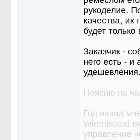
рукоделие. П
качества, их
будет только 
Заказчик - со
него есть - и
удешевления
Поясню на ча
Год назад мн
WirenBoard в
управление 