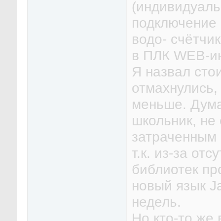
(индивидуаль
подключение 
водо- счётчи
в ПЛК WEB-и
Я назвал стои
отмахнулись, 
меньше. Дума
школьник, не
затраченным 
т.к. из-за от
библиотек пр
новый язык Ja
недель.
Но кто-то же