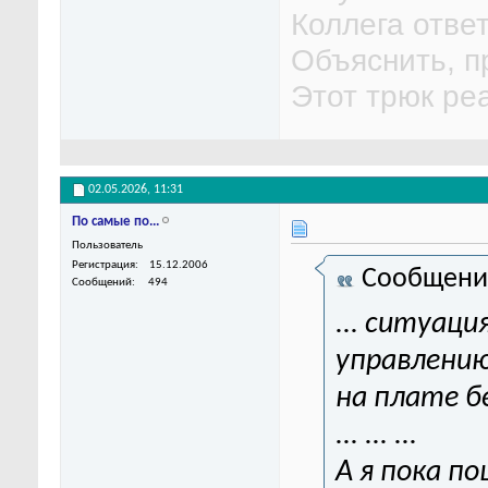
Коллега ответи
Объяснить, пр
Этот трюк реа
02.05.2026,
11:31
По самые по...
Пользователь
Регистрация
15.12.2006
Сообщени
Сообщений
494
... ситуац
управлени
на плате бе
... ... ...
А я пока п