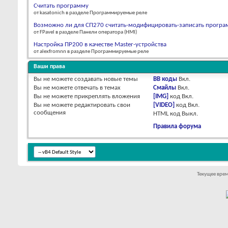
Считать программу
от kasatonich в разделе Программируемые реле
Возможно ли для СП270 считать-модифицировать-записать програ
от FPavel в разделе Панели оператора (HMI)
Настройка ПР200 в качестве Master-устройства
от alexfromnn в разделе Программируемые реле
Ваши права
Вы
не можете
создавать новые темы
BB коды
Вкл.
Вы
не можете
отвечать в темах
Смайлы
Вкл.
Вы
не можете
прикреплять вложения
[IMG]
код
Вкл.
Вы
не можете
редактировать свои
[VIDEO]
код
Вкл.
сообщения
HTML код
Выкл.
Правила форума
Текущее вре