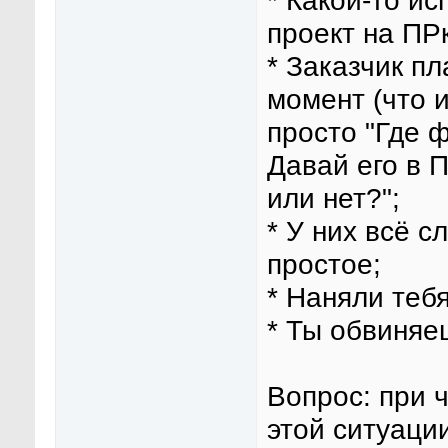
* Какой-то и
проект на ПРк
* Заказчик пл
момент (что и
просто "Где 
Давай его в 
или нет?";
* У них всё с
простое;
* Наняли тебя
* Ты обвиняе
Вопрос: при 
этой ситуации