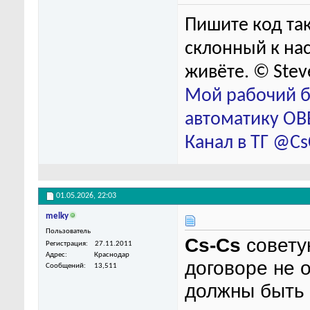
Пишите код так
склонный к нас
живёте. © Stev
Мой рабочий б
автоматику ОВЕ
Канал в ТГ @C
01.05.2026,
22:03
melky
Пользователь
Cs-Cs
советую
Регистрация
27.11.2011
Адрес
Краснодар
договоре не 
Сообщений
13,511
должны быть 