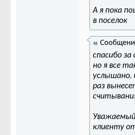
А я пока п
в поселок
Сообщени
спасибо за
но я все т
услышано. 
раз вынесе
считывания
Уважаемы
клиенту о