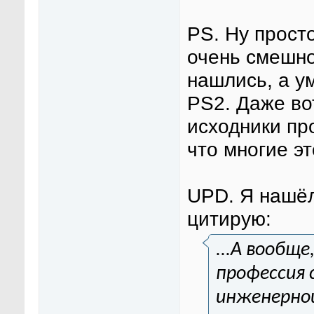
PS. Ну просто
очень смешно
нашлись, а ум
PS2. Даже во
исходники пр
что многие э
UPD. Я нашёл
цитирую:
...А вообще
профессия 
инженерной