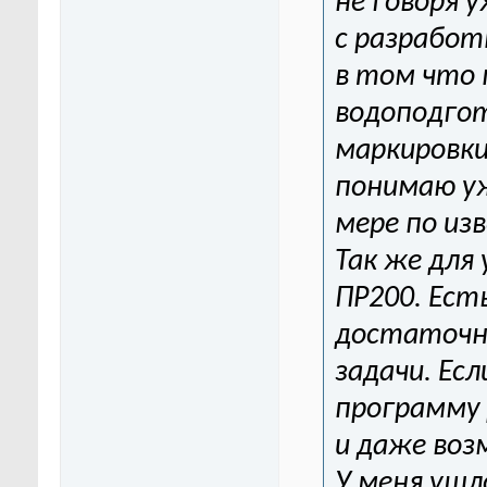
не говоря 
с разработ
в том что 
водоподгот
маркировки
понимаю уж
мере по из
Так же для
ПР200. Ест
достаточн
задачи. Ес
программу
и даже воз
У меня ушло