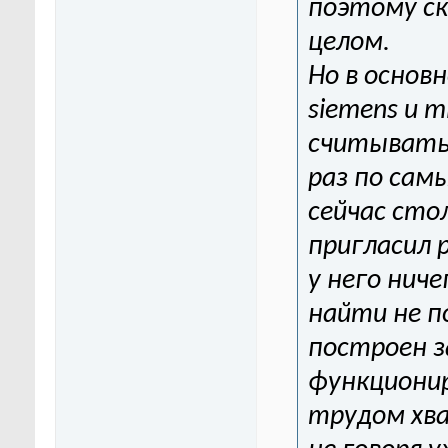
поэтому ск
целом.
Но в основ
siemens и m
считывать
раз по сам
сейчас сто
пригласил 
у него нич
найти не п
построен з
функционир
трудом хва