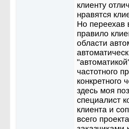
клиенту отли
нравятся кли
Но переехав 
правило клие
области авто
автоматическ
"автоматикой
частотного п
конкретного ч
здесь моя по
специалист к
клиента и со
всего проект
заказчиками 