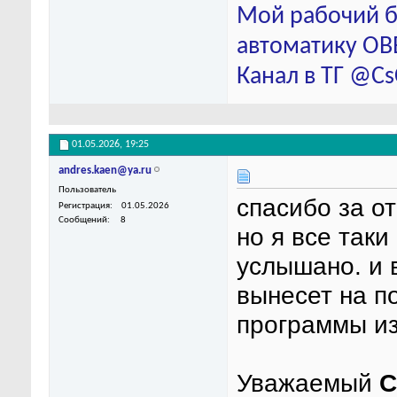
Мой рабочий б
автоматику ОВЕ
Канал в ТГ @C
01.05.2026,
19:25
andres.kaen@ya.ru
Пользователь
спасибо за от
Регистрация
01.05.2026
Сообщений
8
но я все так
услышано. и 
вынесет на п
программы из
Уважаемый
C