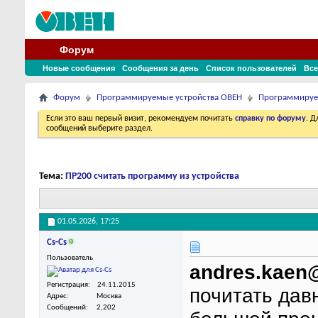
Форум
Новые сообщения
Сообщения за день
Список пользователей
Все
Форум
Программируемые устройства ОВЕН
Программируе
Если это ваш первый визит, рекомендуем почитать
справку по форуму
. 
сообщений выберите раздел.
Тема:
ПР200 считать программу из устройства
01.05.2026,
17:25
Cs-Cs
Пользователь
andres.kaen
Регистрация
24.11.2015
почитать дав
Адрес
Москва
Сообщений
2,202