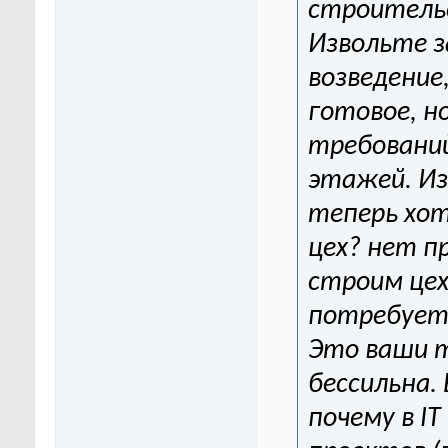
строительс
Извольте з
возведение
готовое, н
требований
этажей. Из
теперь хо
цех? нет п
строим цех
потребуетс
Это ваши т
бессильна.
почему в I