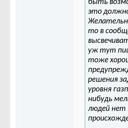
быть возм
это должн
Желательно
то в сообщ
высвечиват
уж тут пиш
тоже хоро
предупреж
решения за
уровня газ
нибудь мел
людей нет 
происхожде