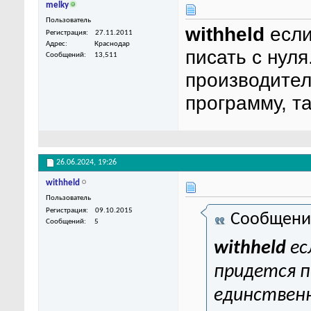
melky
Пользователь
withheld
если
Регистрация
27.11.2011
Адрес
Краснодар
писать с нул
Сообщений
13,511
производитель
программу, та
26.06.2024,
19:26
withheld
Пользователь
Регистрация
09.10.2015
Сообщени
Сообщений
5
withheld
ес
придется п
единственн