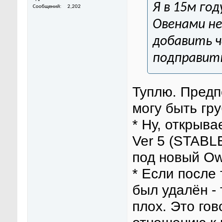
Я в 15м год
Сообщений
2,202
Овенами не
добавить ч
подправит
Туплю. Предп
могу быть гр
* Ну, открыв
Ver 5 (STABLE
под новый Ow
* Если после 
был удалён - 
плох. Это гов