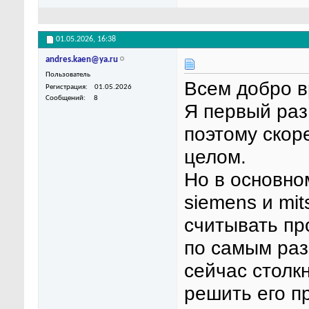
01.05.2026,
16:38
andres.kaen@ya.ru
Пользователь
Всем добро в
Регистрация
01.05.2026
Сообщений
8
Я первый раз
поэтому скор
целом.
Но в основно
siemens и mit
считывать пр
по самым ра
сейчас столк
решить его п