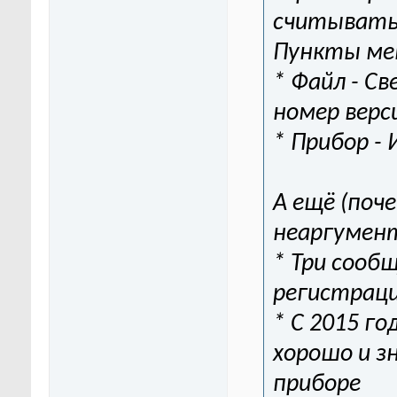
считывать 
Пункты ме
* Файл - С
номер верси
* Прибор -
А ещё (поч
неаргумент
* Три сообщ
регистраци
* С 2015 г
хорошо и з
приборе