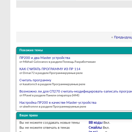
«
Предыдуща
Похожие темы
ПР200 и два Master устройства
от Mikhail Golovanov в разделе Помощь Разработчикам
КАК СЧИТАТЬ ПРОГРАММУ ИЗ ПР 114
от Dimar72 в разделе Программируемые реле
Считать программу
от kasatonich в разделе Программируемые реле
Возможно ли для СП270 считать-модифицировать-записать програ
от FPavel в разделе Панели оператора (HMI)
Настройка ПР200 в качестве Master-устройства
от alexfromnn в разделе Программируемые реле
Ваши права
Вы
не можете
создавать новые темы
BB коды
Вкл.
Вы
не можете
отвечать в темах
Смайлы
Вкл.