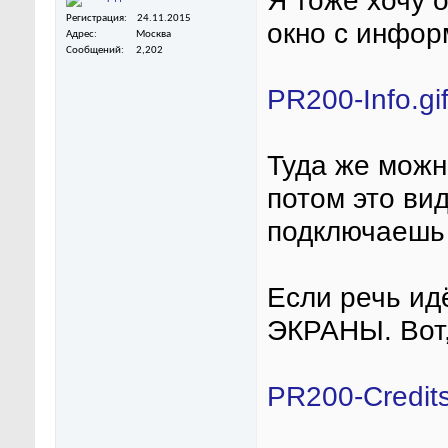
Я тоже хочу о
Регистрация
24.11.2015
окно с инфор
Адрес
Москва
Сообщений
2,202
PR200-Info.gi
Туда же можн
потом это ви
подключаешь 
Если речь ид
ЭКРАНЫ. Вот,
PR200-Credits