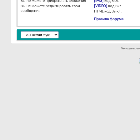
Вы
не можете
прикреплять вложения
[IMG]
код
Вкл.
Вы
не можете
редактировать свои
[VIDEO]
код
Вкл.
сообщения
HTML код
Выкл.
Правила форума
Текущее вре