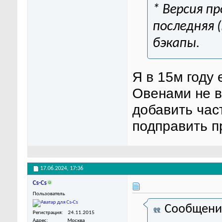
* Версия п
последняя (
бэкапы.
Я в 15м году 
Овенами не в
добавить част
подправить п
17.06.2024,
17:36
Cs-Cs
Пользователь
Сообщени
Регистрация
24.11.2015
Адрес
Москва