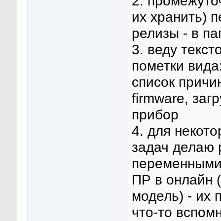
2. промежуто
их хранить) п
релизы - в па
3. веду текс
пометки вида:
список причи
firmware, заг
прибор
4. для некот
задач делаю p
переменными,
ПР в онлайн 
модель) - их
что-то вспомн