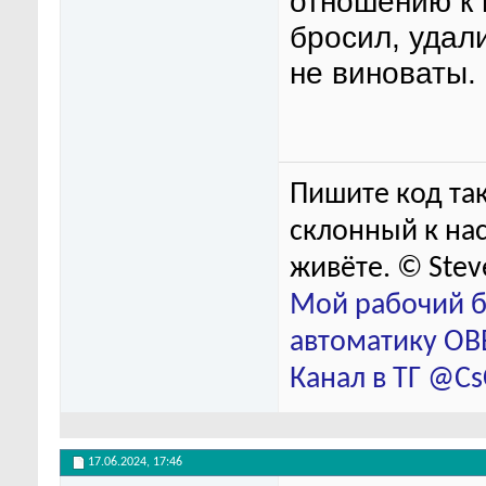
отношению к 
бросил, удал
не виноваты.
Пишите код так
склонный к нас
живёте. © Stev
Мой рабочий б
автоматику ОВЕ
Канал в ТГ @C
17.06.2024,
17:46