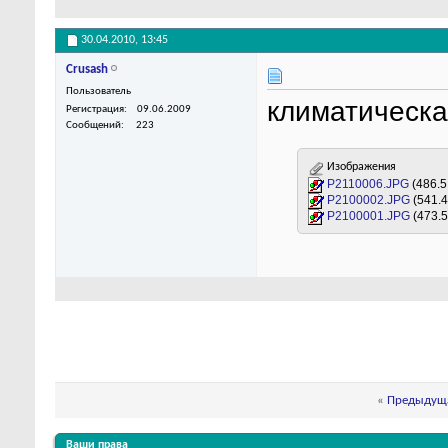
30.04.2010,
13:45
Crusash
Пользователь
климатическа
Регистрация
09.06.2009
Сообщений
223
Изображения
P2110006.JPG
(486.5
P2100002.JPG
(541.
P2100001.JPG
(473.
«
Предыдуща
Ваши права