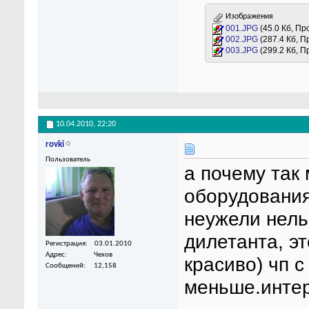
Изображения
001.JPG
(45.0 Кб, Пр
002.JPG
(287.4 Кб, П
003.JPG
(299.2 Кб, П
10.04.2010,
22:20
rovki
Пользователь
а почему так
оборудования
неужели нель
дилетанта, эт
Регистрация
03.01.2010
Адрес
Чехов
красиво) чп 
Сообщений
12,158
меньше.интер