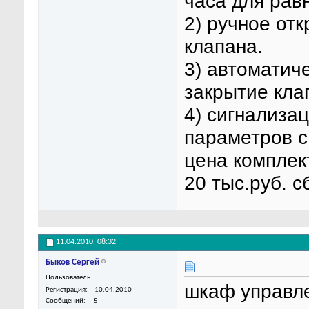
часа для рав
2) ручное от
клапана.
3) автоматич
закрытие кла
4) сигнализа
параметров с
цена комплек
20 тыс.руб. с
11.04.2010,
08:32
Быков Сергей
Пользователь
шкаф управл
Регистрация
10.04.2010
Сообщений
5