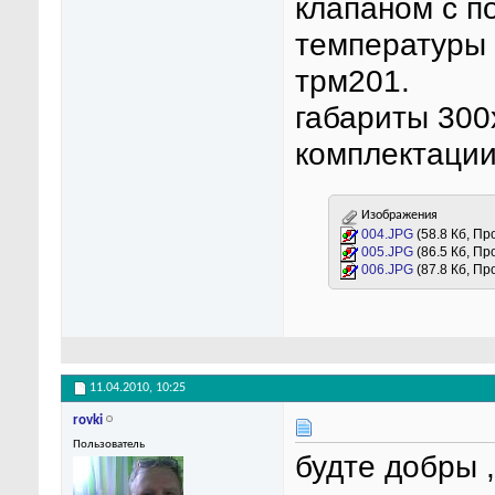
клапаном с п
температуры 
трм201.
габариты 300
комплектации
Изображения
004.JPG
(58.8 Кб, Пр
005.JPG
(86.5 Кб, Пр
006.JPG
(87.8 Кб, Пр
11.04.2010,
10:25
rovki
Пользователь
будте добры ,