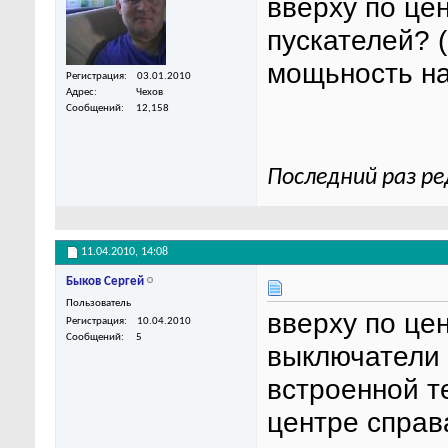
вверху по цен
пускателей? 
мощьность на
Регистрация
03.01.2010
Адрес
Чехов
Сообщений
12,158
Последний раз ре
11.04.2010,
14:08
Быков Сергей
Пользователь
вверху по це
Регистрация
10.04.2010
Сообщений
5
выключатели 
встроенной т
центре справа