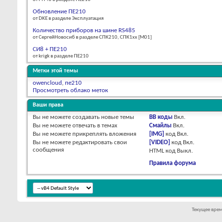
Обновление ПЕ210
от DKE в разделе Эксплуатация
Количество приборов на шине RS485
от СергейНовосиб в разделе СПК210, СПК1xx [М01]
СИ8 + ПЕ210
от krigk в разделе ПЕ210
Метки этой темы
owencloud
,
пе210
Просмотреть облако меток
Ваши права
Вы
не можете
создавать новые темы
BB коды
Вкл.
Вы
не можете
отвечать в темах
Смайлы
Вкл.
Вы
не можете
прикреплять вложения
[IMG]
код
Вкл.
Вы
не можете
редактировать свои
[VIDEO]
код
Вкл.
сообщения
HTML код
Выкл.
Правила форума
Текущее вре