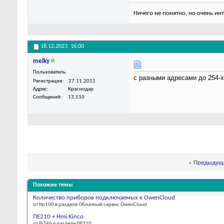
Ничего не понятно, но очень ин
18.12.2023,
16:00
melky
Пользователь
с разными адресами до 254-х
Регистрация
27.11.2011
Адрес
Краснодар
Сообщений
13,510
«
Предыдуща
Похожие темы
Количество приборов подключаемых к OwenCloud
от tip100 в разделе Облачный сервис OwenCloud
ПЕ210 + Hmi Kinco
от PiT46 в разделе ПЕ210