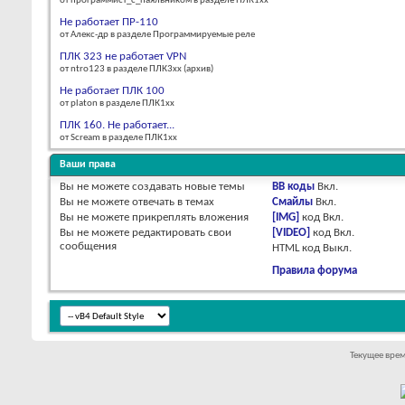
от программист_с_паяльником в разделе ПЛК1хх
Не работает ПР-110
от Алекс-др в разделе Программируемые реле
ПЛК 323 не работает VPN
от ntro123 в разделе ПЛК3xx (архив)
Не работает ПЛК 100
от platon в разделе ПЛК1хх
ПЛК 160. Не работает...
от Scream в разделе ПЛК1хх
Ваши права
Вы
не можете
создавать новые темы
BB коды
Вкл.
Вы
не можете
отвечать в темах
Смайлы
Вкл.
Вы
не можете
прикреплять вложения
[IMG]
код
Вкл.
Вы
не можете
редактировать свои
[VIDEO]
код
Вкл.
сообщения
HTML код
Выкл.
Правила форума
Текущее вре