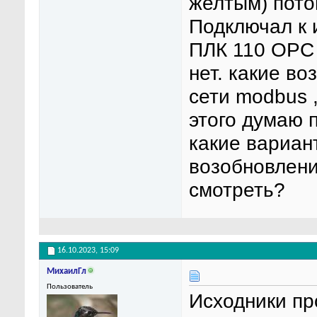
желтым) пото
Подключал к 
ПЛК 110 OPC 
нет. какие в
сети modbus 
этого думаю 
какие вариан
возобновлени
смотреть?
16.10.2023,
15:09
МихаилГл
Пользователь
Исходники пр