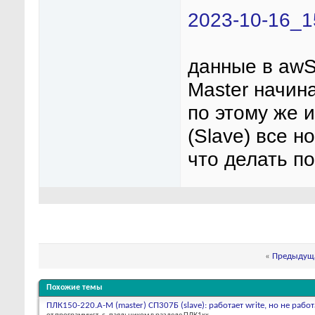
2023-10-16_1
данные в awS
Master начина
по этому же 
(Slave) все 
что делать по
«
Предыдуща
Похожие темы
ПЛК150-220.А-М (master) СП307Б (slave): работает write, но не работ