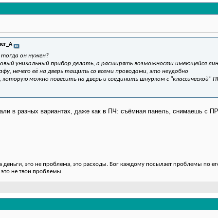
her_A
м тогда он нужен?
е новый уникальный прибор делать, а расширять возможности имеющейся ли
фу, нечего её на дверь тащить со всеми проводами, это неудобно
, которую можно повесить на дверь и соединить шнурком с "классической" 
гали в разных вариантах, даже как в ПЧ: съёмная панель, снимаешь с 
деньги, это не проблема, это расходы. Бог каждому посылает проблемы по его
 это не твои проблемы.