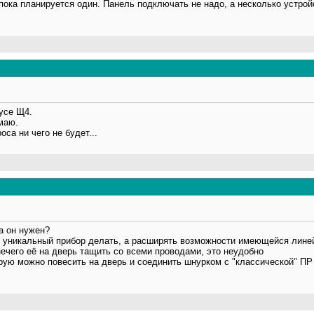
5 пока планируется один. Панель подключать не надо, а несколько устро
пусе Щ4.
маю.
оса ни чего не будет...
а он нужен?
ый уникальный прибор делать, а расширять возможности имеющейся лине
ечего её на дверь тащить со всеми проводами, это неудобно
орую можно повесить на дверь и соединить шнурком с "классической" П