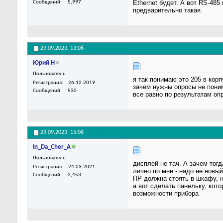
Ethernet будет. А вот RS-48
Сообщений
5,997
предварительно такая.
29.09.2023,
13:06
Юрий Н
Пользователь
я так понимаю это 205 в кор
Регистрация
26.12.2019
зачем нужны опросы не пони
Сообщений
530
все равно по результатам опр
29.09.2023,
15:06
In_Da_Cher_A
Пользователь
дисплей не тач. А зачем тогд
Регистрация
24.03.2021
лично по мне - надо не нов
Сообщений
2,453
ПР должна стоять в шкафу, н
а вот сделать панельку, кот
возможности прибора