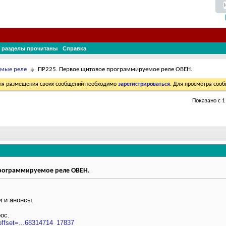
 разделы прочитаны
Справка
мые реле
ПР225. Первое щитовое программируемое реле ОВЕН.
Для размещения своих сообщений необходимо
зарегистрироваться
. Для просмотра соо
Показано с 1
рограммируемое реле ОВЕН.
и и анонсы.
ос.
offset=...68314714_17837