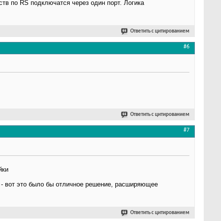
йств по RS подключатся через один порт. Логика
Ответить с цитированием
#6
Ответить с цитированием
#7
йки
Р - вот это было бы отличное решение, расширяющее
Ответить с цитированием