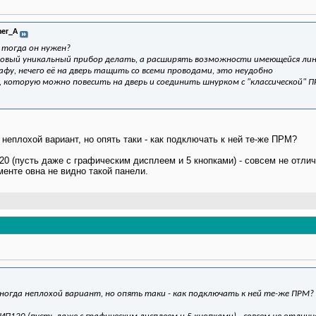
her_A
м тогда он нужен?
е новый уникальный прибор делать, а расширять возможности имеющейся ли
фу, нечего её на дверь тащить со всеми проводами, это неудобно
, которую можно повесить на дверь и соединить шнурком с "классической" 
 неплохой вариант, но опять таки - как подключать к ней те-же ПРМ?
0 (пусть даже с графическим дисплеем и 5 кнопками) - совсем не отлич
менте овна не видно такой панели.
иногда неплохой вариант, но опять таки - как подключать к ней те-же ПРМ?