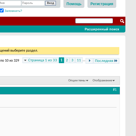
Помощь
Регистрация
Запомнить?
Расширенный поиск
бщений выберите раздел.
Страница 1 из 33
1
2
3
11
...
 по 10 из 329
Последняя
Опции темы
Отображение
#1