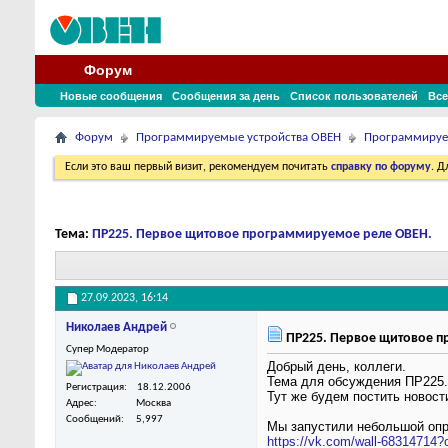
Форум
Новые сообщения
Сообщения за день
Список пользователей
Все
Форум
Программируемые устройства ОВЕН
Программируе
Если это ваш первый визит, рекомендуем почитать
справку по форуму
. 
Тема:
ПР225. Первое щитовое программируемое реле ОВЕН.
27.09.2023,
16:14
Николаев Андрей
ПР225. Первое щитовое п
Супер Модератор
Добрый день, коллеги.
Тема для обсуждения ПР225.
Регистрация
18.12.2006
Тут же будем постить новост
Адрес
Москва
Сообщений
5,997
Мы запустили небольшой опр
https://vk.com/wall-68314714?