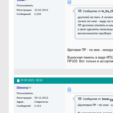
1exan
Пользователь
Регистрация
22.02.2012
Сообщение от
In_Da_C
Сообщений
2,650
дисплей не тач. А заче
лично по мне - надо н
ПР должна стоять в шка
а вот сделать панельку
возможности прибора
Щитовая ПР - по мне - иногда
Выносная панель в виде ИП12
ПР103. Вот только в ассорти
29.09.2023,
18:50
Dimensy
Пользователь
Регистрация
09.12.2013
Сообщение от
1exan
Адрес
Ставрополь
Щитовая ПР - по мне - 
Сообщений
2,161