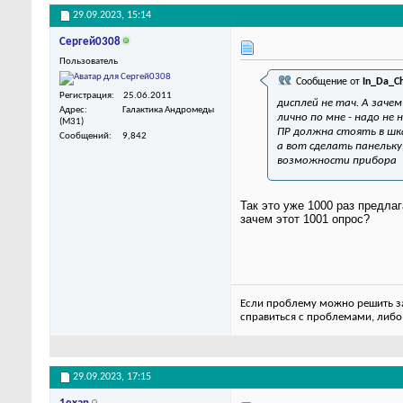
29.09.2023,
15:14
Сергей0308
Пользователь
Сообщение от
In_Da_C
Регистрация
25.06.2011
дисплей не тач. А заче
Адрес
Галактика Андромеды
лично по мне - надо н
(M31)
ПР должна стоять в шка
Сообщений
9,842
а вот сделать панельку
возможности прибора
Так это уже 1000 раз предла
зачем этот 1001 опрос?
Если проблему можно решить за 
справиться с проблемами, либо
29.09.2023,
17:15