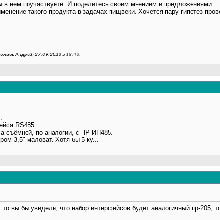
ы в нем поучаствуете. И поделитесь своим мнением и предложениями.
менение такого продукта в задачах пищвеки. Хочется пару гипотез пров
олаев Андрей; 27.09.2023 в
18:43
.
.
ейса RS485.
а съёмной, по аналогии, с ПР-ИП485.
ром 3,5" маловат. Хотя бы 5-ку...
 то вы бы увидели, что набор интерфейсов будет аналогичный пр-205, то