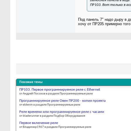
Выносная панель в виде
ПР103. Вот только в ас
Под панель 7" надо дыру в д
хочу от ПР205 примерно того
Похожие темы
ПР103. Первое программируемое реле с Ethernet
от Андрей Посохов в разделе Программируемые реле
Программируемое реле Овен ПР200 - копия проекта
от eldenm в разделе Программируемые реле
Реле времени или программируемое реле с часами
от bladerunner в разделе Подбор Оборудования
Первое включение реле
от Владимир1967 в разделе Программируемые реле