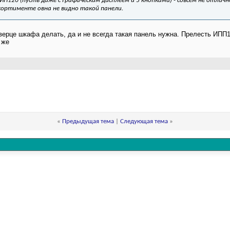
 ИП120 (пусть даже с графическим дисплеем и 5 кнопками) - совсем не отлич
сортименте овна не видно такой панели.
верце шкафа делать, да и не всегда такая панель нужна. Прелесть ИПП12
 же
«
Предыдущая тема
|
Следующая тема
»