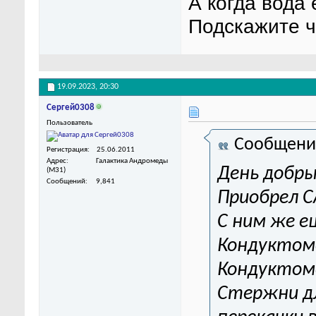
А когда вода 
Подскажите ч
19.09.2023,
20:30
Сергей0308
Пользователь
Сообщени
Регистрация
25.06.2011
Адрес
Галактика Андромеды
День добры
(M31)
Сообщений
9,841
Приобрел С
С ним же е
Кондуктоме
Кондуктоме
Стержни дл