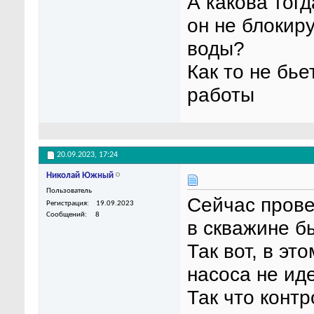
А какова тог
он не блокиру
воды?
Как то не бь
работы
20.09.2023,
17:24
Николай Южный
Пользователь
Сейчас прове
Регистрация
19.09.2023
Сообщений
8
в скважине б
Так вот, в эт
насоса не иде
Так что конт