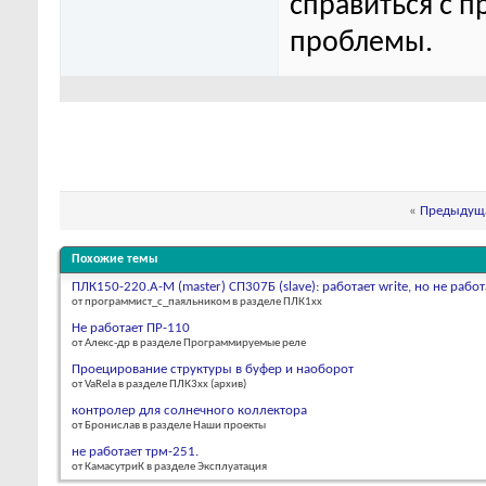
справиться с п
проблемы.
«
Предыдуща
Похожие темы
ПЛК150-220.А-М (master) СП307Б (slave): работает write, но не работ
от программист_с_паяльником в разделе ПЛК1хх
Не работает ПР-110
от Алекс-др в разделе Программируемые реле
Проецирование структуры в буфер и наоборот
от VaRela в разделе ПЛК3xx (архив)
контролер для солнечного коллектора
от Бронислав в разделе Наши проекты
не работает трм-251.
от КамасутриК в разделе Эксплуатация