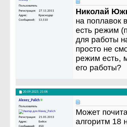
Пользователь
Николай Юж
Регистрация
27.11.2011
Адрес
Краснодар
на поплавок в
Сообщений
13,510
есть режим (
для работы н
просто не см
режим есть, 
его работы?
20.09.2023,
21:06
Alexey_Palich
Пользователь
Может почита
Регистрация
21.05.2013
алгоритм 18 
Адрес
Бийск
Сообщений
450