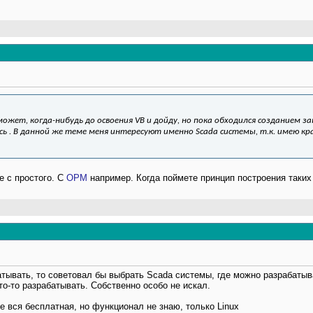
может, когда-нибудь до освоения VB и дойду, но пока обходился созданием з
ь . В данной же теме меня интересуют именно Scada системы, т.к. имею кр
е с простого. С
OPM
например. Когда поймете принцип построения таких
тывать, то советовал бы выбрать Scada системы, где можно разрабатыва
то-то разрабатывать. Собственно особо не искал.
е вся бесплатная, но функционал не знаю, только Linux