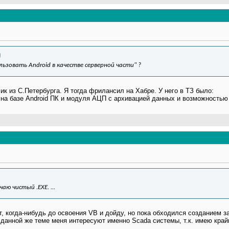
льзовать Android в качестве серверной части" ?
к из С.Петербурга. Я тогда фрилансил на Хабре. У него в ТЗ было:
на базе Android ПК и модуля АЦП c архивацией данных и возможностью 
чаю чистый .EXE. ...
т, когда-нибудь до освоения VB и дойду, но пока обходился созданием з
 данной же теме меня интересуют именно Scada системы, т.к. имею край