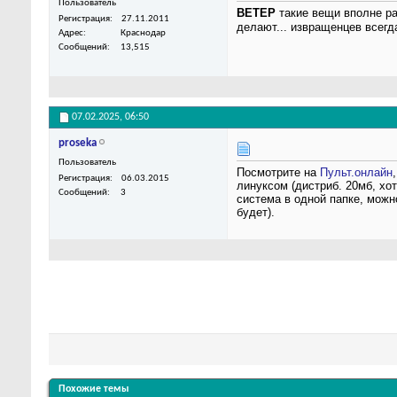
Пользователь
BETEP
такие вещи вполне ра
Регистрация
27.11.2011
делают... извращенцев всегд
Адрес
Краснодар
Сообщений
13,515
07.02.2025,
06:50
proseka
Пользователь
Посмотрите на
Пульт.онлайн
Регистрация
06.03.2015
линуксом (дистриб. 20мб, хот
Сообщений
3
система в одной папке, можн
будет).
Похожие темы