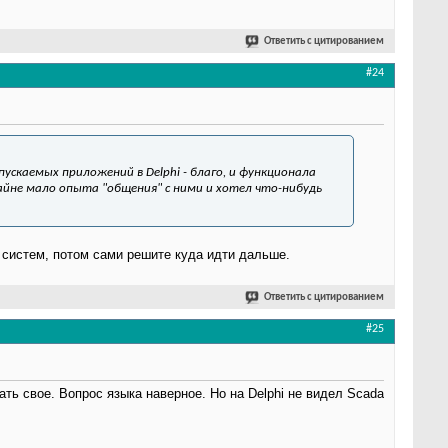
Ответить с цитированием
#24
апускаемых приложений в Delphi - благо, и функционала
айне мало опыта "общения" с ними и хотел что-нибудь
 систем, потом сами решите куда идти дальше.
Ответить с цитированием
#25
ть свое. Вопрос языка наверное. Но на Delphi не видел Scada