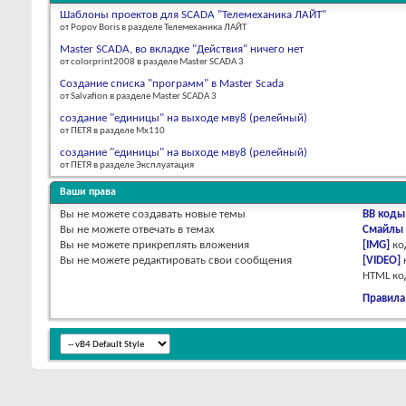
Шаблоны проектов для SCADA "Телемеханика ЛАЙТ"
от Popov Boris в разделе Телемеханика ЛАЙТ
Master SCADA, во вкладке "Действия" ничего нет
от colorprint2008 в разделе Master SCADA 3
Создание списка "программ" в Master Scada
от Salvafion в разделе Master SCADA 3
создание "единицы" на выходе мву8 (релейный)
от ПЕТЯ в разделе Мх110
создание "единицы" на выходе мву8 (релейный)
от ПЕТЯ в разделе Эксплуатация
Ваши права
Вы
не можете
создавать новые темы
BB коды
Вы
не можете
отвечать в темах
Смайлы
Вы
не можете
прикреплять вложения
[IMG]
ко
Вы
не можете
редактировать свои сообщения
[VIDEO]
HTML к
Правила