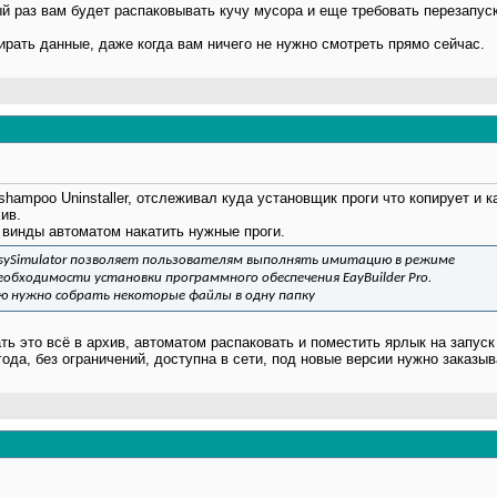
ый раз вам будет распаковывать кучу мусора и еще требовать перезапус
рать данные, даже когда вам ничего не нужно смотреть прямо сейчас.
hampoo Uninstaller, отслеживал куда установщик проги что копирует и ка
ив.
 винды автоматом накатить нужные проги.
ySimulator позволяет пользователям выполнять имитацию в режиме
необходимости установки программного обеспечения EayBuilder Pro.
ю нужно собрать некоторые файлы в одну папку
ть это всё в архив, автоматом распаковать и поместить ярлык на запуск
ода, без ограничений, доступна в сети, под новые версии нужно заказыв