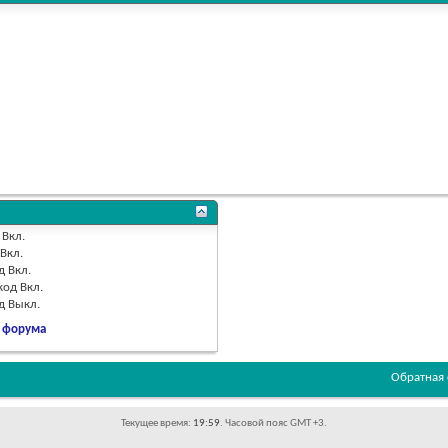
Вкл.
Вкл.
д
Вкл.
код
Вкл.
од
Выкл.
 форума
Обратная 
Текущее время:
19:59
. Часовой пояс GMT +3.