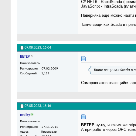
C# NET6 - RapidScada (преи
JavaScript - IntraScada (платн
Наверняка еще можно найти н
Такие вещи как Scada в прин
07.08.2023,
16:04
BETEP
Пользователь
Регистрация
07.02.2009
Такие вещи как Scada в
Сообщений
1,129
Самораспаковывающийся архи
07.08.2023,
16:16
melky
Пользователь
BETEP
ну-ну, и каким же об
Регистрация
27.11.2011
А при работе через OPC тож
Адрес
Краснодар