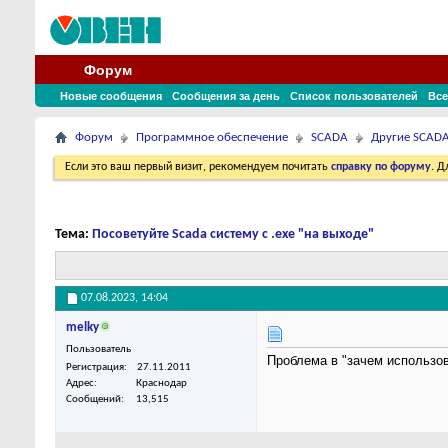
Форум
Новые сообщения
Сообщения за день
Список пользователей
Все
Форум
Программное обеспечение
SCADA
Другие SCAD
Если это ваш первый визит, рекомендуем почитать
справку по форуму
. 
Тема:
Посоветуйте Scada систему с .exe "на выходе"
07.08.2023,
14:04
melky
Пользователь
Проблема в "зачем использов
Регистрация
27.11.2011
Адрес
Краснодар
Сообщений
13,515