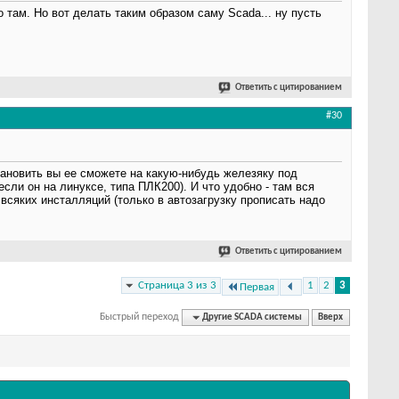
там. Но вот делать таким образом саму Scada... ну пусть
Ответить с цитированием
#30
становить вы ее сможете на какую-нибудь железяку под
сли он на линуксе, типа ПЛК200). И что удобно - там вся
 всяких инсталляций (только в автозагрузку прописать надо
Ответить с цитированием
Страница 3 из 3
1
2
3
Первая
Быстрый переход
Другие SCADA системы
Вверх