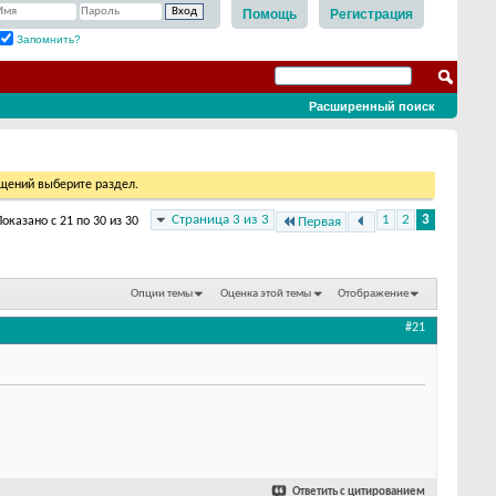
Помощь
Регистрация
Запомнить?
Расширенный поиск
бщений выберите раздел.
Страница 3 из 3
1
2
3
Показано с 21 по 30 из 30
Первая
Опции темы
Оценка этой темы
Отображение
#21
Ответить с цитированием