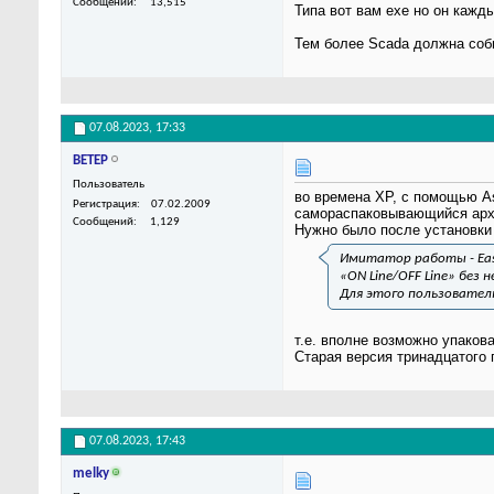
Сообщений
13,515
Типа вот вам exe но он кажд
Тем более Scada должна соби
07.08.2023,
17:33
BETEP
Пользователь
во времена XP, с помощью As
Регистрация
07.02.2009
самораспаковывающийся арх
Сообщений
1,129
Нужно было после установки
Имитатор работы - Eas
«ON Line/OFF Line» без 
Для этого пользовател
т.е. вполне возможно упакова
Старая версия тринадцатого г
07.08.2023,
17:43
melky