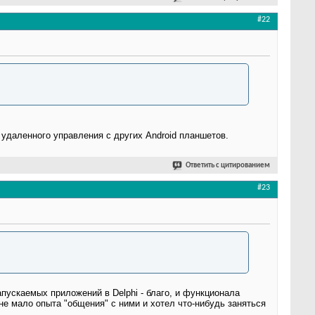
#22
удаленного управления с других Android планшетов.
Ответить с цитированием
#23
апускаемых приложений в Delphi - благо, и функционала
не мало опыта "общения" с ними и хотел что-нибудь заняться