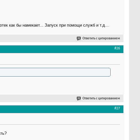
ек как бы намекает... Запуск при помощи служб и т.д...
Ответить с цитированием
#26
Ответить с цитированием
#27
ать?