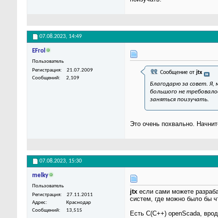
07.08.2023,
14:49
EFrol
Пользователь
Регистрация
21.07.2009
Сообщение от
jtx
Сообщений
2,109
Благодарю за совет. Я, 
большого не требовалос
заняться поизучать.
Это очень похвально. Начнит
07.08.2023,
15:30
melky
Пользователь
jtx
если сами можете разраба
Регистрация
27.11.2011
систем, где можно было бы ч
Адрес
Краснодар
Сообщений
13,515
Есть C(C++) openScada, врод