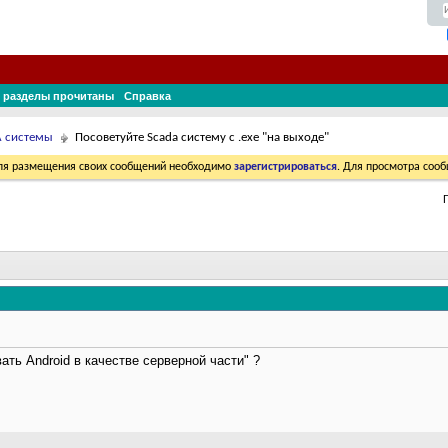
 разделы прочитаны
Справка
A системы
Посоветуйте Scada систему с .exe "на выходе"
Для размещения своих сообщений необходимо
зарегистрироваться
. Для просмотра соо
ать Android в качестве серверной части" ?