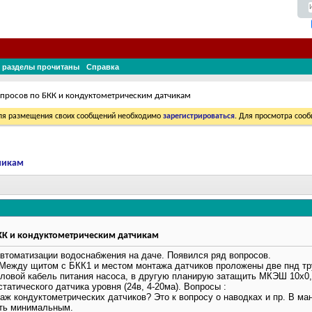
 разделы прочитаны
Справка
просов по БКК и кондуктометрическим датчикам
Для размещения своих сообщений необходимо
зарегистрироваться
. Для просмотра соо
чикам
КК и кондуктометрическим датчикам
втоматизации водоснабжения на даче. Появился ряд вопросов.
ежду щитом с БКК1 и местом монтажа датчиков проложены две пнд тру
силовой кабель питания насоса, в другую планирую затащить МКЭШ 10х0
татического датчика уровня (24в, 4-20ма). Вопросы :
таж кондуктометрических датчиков? Это к вопросу о наводках и пр. В ма
ать минимальным.