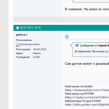
В скважине. На алике их пол
28.07.2023,
10:35
petera
Пользователь
Сообщение от
Сергей 
Регистрация
06.05.2011
В скважине. На алике и
Адрес
Минск
Сообщений
4,220
Сам датчик может и дешевый.
Мой канал на ютубе
https://www.youtube.com/c/Пет
Мой канал на РУТУБЕ
https://rutube.ru/channel/23641
Библиотека ГМ для СП300
https://disk.yandex.com/d/gHLM