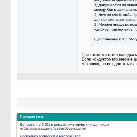
кондуктометрических да
1) Допускается ли тако
между БКК и датчикам
2) Нет ли каких-либо т
для полива, вода чистая
3) Может проще исполь
удобное подключение), 
В дополнение к п.1. Мо
При таком монтаже наводки 
Если кондуктометрические дат
механика, но вот достать их
Похожие темы
Вопросы по БКК1 и кондуктометрическим датчикам
от Gunsheep в разделе Подбор Оборудования
несколько вопросов о мастерскаде