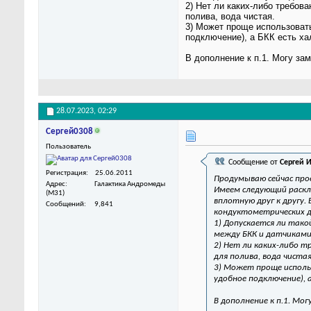
2) Нет ли каких-либо требов
полива, вода чистая.
3) Может проще использовать
подключение), а БКК есть ха
В дополнение к п.1. Могу за
28.07.2023,
02:29
Сергей0308
Пользователь
Сообщение от
Сергей 
Регистрация
25.06.2011
Продумываю сейчас про
Адрес
Галактика Андромеды
Имеем следующий раск
(M31)
вплотную друг к другу.
Сообщений
9,841
кондуктометрических да
1) Допускается ли тако
между БКК и датчикам
2) Нет ли каких-либо т
для полива, вода чистая
3) Может проще исполь
удобное подключение), 
В дополнение к п.1. Мо