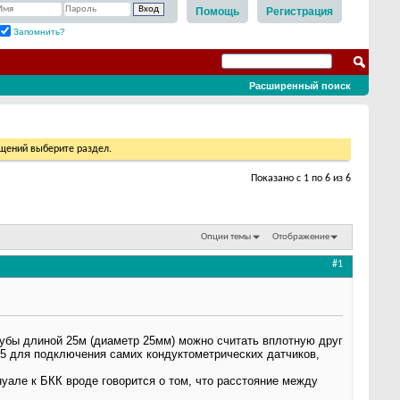
Помощь
Регистрация
Запомнить?
Расширенный поиск
бщений выберите раздел.
Показано с 1 по 6 из 6
Опции темы
Отображение
#1
бы длиной 25м (диаметр 25мм) можно считать вплотную друг
,5 для подключения самих кондуктометрических датчиков,
нуале к БКК вроде говорится о том, что расстояние между