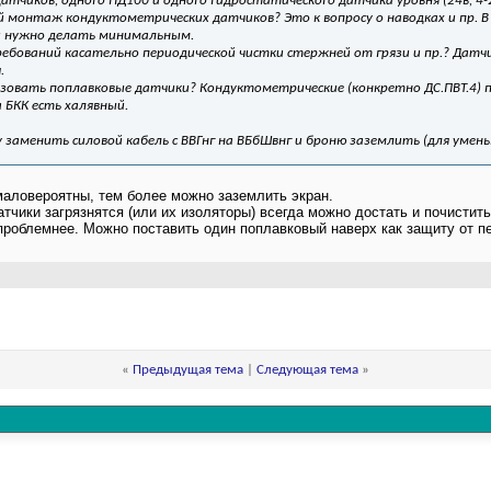
тчиков, одного ПД100 и одного гидростатического датчика уровня (24в, 4-2
й монтаж кондуктометрических датчиков? Это к вопросу о наводках и пр. В
и нужно делать минимальным.
ребований касательно периодической чистки стержней от грязи и пр.? Дат
.
зовать поплавковые датчики? Кондуктометрические (конкретно ДС.ПВТ.4) 
а БКК есть халявный.
гу заменить силовой кабель с ВВГнг на ВБбШвнг и броню заземлить (для умен
маловероятны, тем более можно заземлить экран.
чики загрязнятся (или их изоляторы) всегда можно достать и почистить.
 проблемнее. Можно поставить один поплавковый наверх как защиту от п
«
Предыдущая тема
|
Следующая тема
»