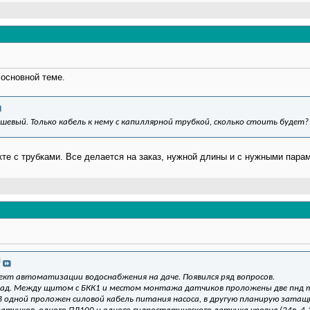
 основной теме.
евый. Только кабель к нему с капиллярной трубкой, сколько стоить будет?
те с трубками. Все делается на заказ, нужной длины и с нужными пара
И
ект автоматизации водоснабжения на даче. Появился ряд вопросов.
лад. Между щитом с БКК1 и местом монтажа датчиков проложены две пнд 
 В одной проложен силовой кабель питания насоса, в другую планирую зата