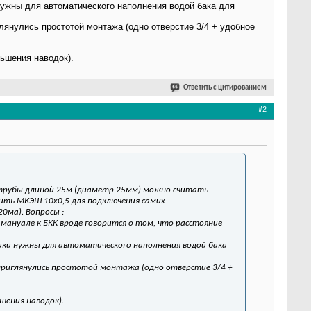
 нужны для автоматического наполнения водой бака для
лянулись простотой монтажа (одно отверстие 3/4 + удобное
ньшения наводок).
Ответить с цитированием
#2
трубы длиной 25м (диаметр 25мм) можно считать
щить МКЭШ 10х0,5 для подключения самих
0ма). Вопросы :
 мануале к БКК вроде говорится о том, что расстояние
чики нужны для автоматического наполнения водой бака
приглянулись простотой монтажа (одно отверстие 3/4 +
ьшения наводок).