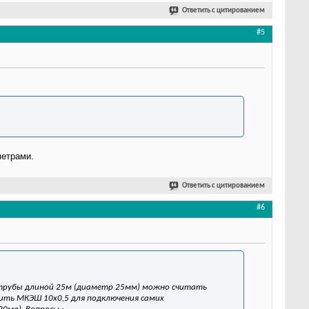
Ответить с цитированием
#5
метрами.
Ответить с цитированием
#6
трубы длиной 25м (диаметр 25мм) можно считать
щить МКЭШ 10х0,5 для подключения самих