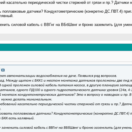
аний касательно периодической чистки стержней от грязи и пр.? Датчики
 поплавковые датчики? Кондуктометрические (конкретно ДС.ПВТ.4) приг
лявный.
менить силовой кабель с ВВГнг на ВБбШвнг и броню заземлить (для уме
И
ект автоматизации водоснабжения на даче. Появился ряд вопросов.
лад. Между щитом с БКК1 и местом монтажа датчиков проложены две пнд 
 В одной проложен силовой кабель питания насоса, в другую планирую зата
тчиков, одного ПД100 и одного гидростатического датчика уровня (24в, 4-2
й монтаж кондуктометрических датчиков? Это к вопросу о наводках и пр. В
и нужно делать минимальным.
ребований касательно периодической чистки стержней от грязи и пр.? Дат
.
зовать поплавковые датчики? Кондуктометрические (конкретно ДС.ПВТ.4) 
а БКК есть халявный.
гу заменить силовой кабель с ВВГнг на ВБбШвнг и броню заземлить (для умен