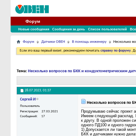
Форум
Новые сообщения
Сообщения за день
Список пользователей
Все
Форум
Датчики ОВЕН
В помощь инженеру
Несколько во
Если это ваш первый визит, рекомендуем почитать
справку по форуму
. 
Тема:
Несколько вопросов по БКК и кондуктометрическим дат
28.07.2023,
01:37
Сергей И
Несколько вопросов по Б
Пользователь
Продумываю сейчас проект а
Регистрация
27.03.2021
Имеем следующий расклад. М
Сообщений
17
к другу. В одной проложен 
одного ПД100 и одного гидрос
1) Допускается ли такой мон
БКК и датчиками нужно дел