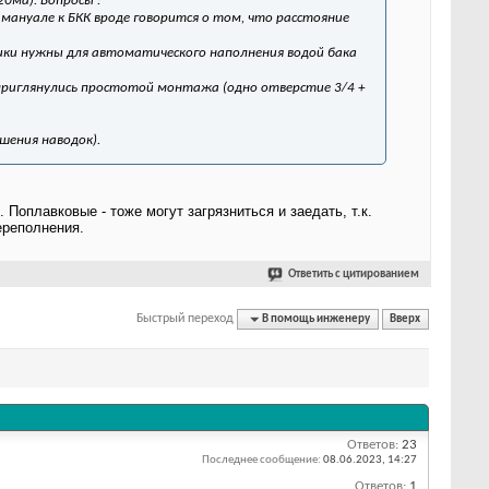
0ма). Вопросы :
 мануале к БКК вроде говорится о том, что расстояние
чики нужны для автоматического наполнения водой бака
приглянулись простотой монтажа (одно отверстие 3/4 +
ьшения наводок).
 Поплавковые - тоже могут загрязниться и заедать, т.к.
ереполнения.
Ответить с цитированием
Быстрый переход
В помощь инженеру
Вверх
Ответов:
23
Последнее сообщение:
08.06.2023,
14:27
Ответов:
1