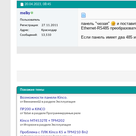
20.04.2023,
08:45
melky
Пользователь
панель "чюзая"
и поставит
Регистрация
27.11.2011
Ethernet-RS485 преобразоват
Адрес
Краснодар
Сообщений
13,510
Если панель имеет два 485 и
Похожие темы
Возможности панели Kinco.
от ВениаминШ в разделе Эксплуатация
ПР200 и KINCO
от Yzdan в разделе Программируемые реле
Kinco MT4532TE + ТРМ202
от Игорюня в разделе Эксплуатация
Проблема с ПЛК Kinco K5 и ТРМ210 8n2