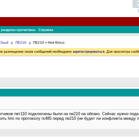
 разделы прочитаны
Справка
Cloud
ПЕ210
ПЕ210 + Hmi Kinco
Для размещения своих сообщений необходимо
зарегистрироваться
. Для просмотра соо
тчиков пвт110 подключены были на пе210 на облако. Сейчас нужно подк
ть hmi по протоколу rs485 перед пе210 (не будет ли конфликта между 