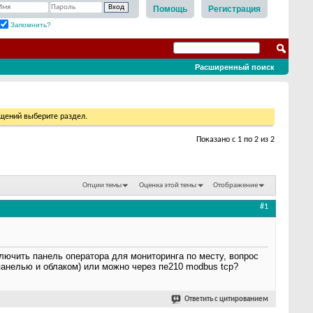
Помощь
Регистрация
Запомнить?
Расширенный поиск
бщений выберите раздел.
Показано с 1 по 2 из 2
Опции темы
Оценка этой темы
Отображение
#1
лючить панель оператора для мониторинга по месту, вопрос
панелью и облаком) или можно через пе210 modbus tcp?
Ответить с цитированием