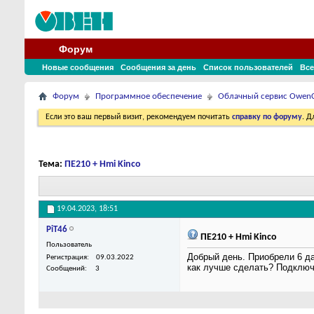
Форум
Новые сообщения
Сообщения за день
Список пользователей
Все
Форум
Программное обеспечение
Облачный сервис Owen
Если это ваш первый визит, рекомендуем почитать
справку по форуму
. 
Тема:
ПЕ210 + Hmi Kinco
19.04.2023,
18:51
PiT46
ПЕ210 + Hmi Kinco
Пользователь
Добрый день. Приобрели 6 да
Регистрация
09.03.2022
как лучше сделать? Подключи
Сообщений
3