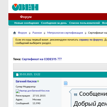
Форум
Новые сообщения
Сообщения за день
Список пользователей
Все
Форум
Разное
Метрология сертификация
Сертификат н
Если это ваш первый визит, рекомендуем почитать
справку по форуму
. 
сообщений выберите раздел.
Тема:
Сертификат на CODESYS ???
20.03.2025,
13:22
Евгений Кислов
Супер Модератор
Сообщени
Регистрация
27.01.2015
Адрес
Москва
Добрый ден
Сообщений
13,990