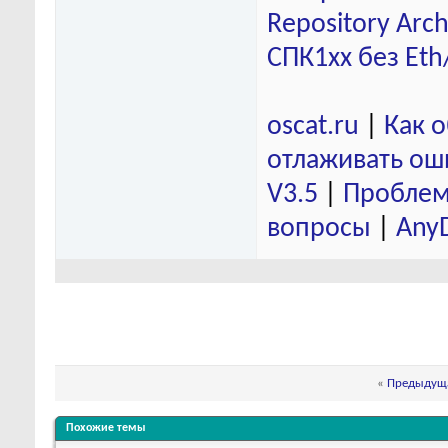
Repository Arch
СПК1хх без Eth
oscat.ru
|
Как 
отлаживать ош
V3.5
|
Проблем
вопросы
|
Any
«
Предыдуща
Похожие темы