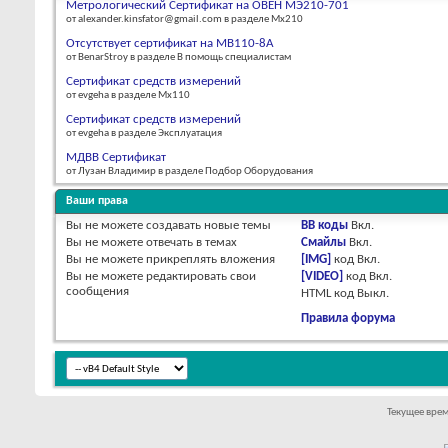
Метрологический Сертификат на ОВЕН МЭ210-701
от alexander.kinsfator@gmail.com в разделе Мх210
Отсутствует сертификат на МВ110-8А
от BenarStroy в разделе В помощь специалистам
Сертификат средств измерений
от evgeha в разделе Мх110
Сертификат средств измерений
от evgeha в разделе Эксплуатация
МДВВ Сертификат
от Лузан Владимир в разделе Подбор Оборудования
Ваши права
Вы
не можете
создавать новые темы
BB коды
Вкл.
Вы
не можете
отвечать в темах
Смайлы
Вкл.
Вы
не можете
прикреплять вложения
[IMG]
код
Вкл.
Вы
не можете
редактировать свои
[VIDEO]
код
Вкл.
сообщения
HTML код
Выкл.
Правила форума
Текущее вре