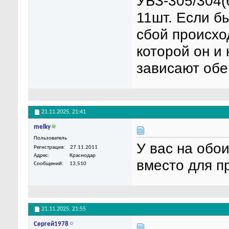
УБЗ-305/304(
11шт. Если б
сбой происхо
которой он и 
зависают обе
21.11.2025,
21:41
melky
Пользователь
У вас на обо
Регистрация
27.11.2011
Адрес
Краснодар
вместо для п
Сообщений
13,510
21.11.2025,
21:55
Сергей1978