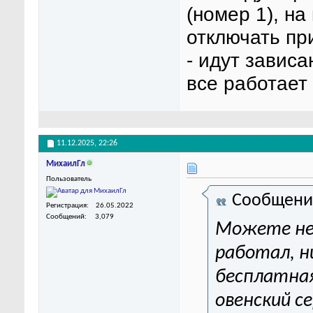
(номер 1), н
отключать пр
- идут зависа
все работает
11.12.2025,
22:26
МихаилГл
Пользователь
Сообщени
Регистрация
26.05.2022
Сообщений
3,079
Можете не 
работал, ни
бесплатная
овенский с