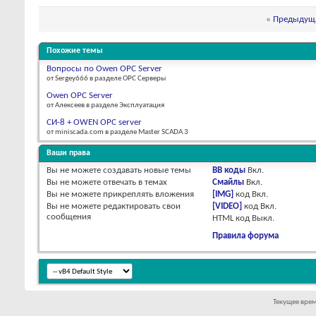
«
Предыдуща
Похожие темы
Вопросы по Owen OPC Server
от Sergey666 в разделе OPC Серверы
Owen OPC Server
от Алексеев в разделе Эксплуатация
СИ-8 + OWEN OPC server
от miniscada.com в разделе Master SCADA 3
Ваши права
Вы
не можете
создавать новые темы
BB коды
Вкл.
Вы
не можете
отвечать в темах
Смайлы
Вкл.
Вы
не можете
прикреплять вложения
[IMG]
код
Вкл.
Вы
не можете
редактировать свои
[VIDEO]
код
Вкл.
сообщения
HTML код
Выкл.
Правила форума
Текущее вре