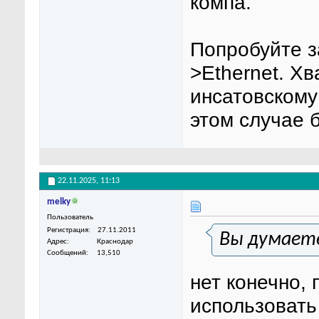
компа.
Попробуйте з
>Ethernet. Хв
инсатовскому
этом случае 
22.11.2025,
11:13
melky
Пользователь
Регистрация
27.11.2011
Вы думаете
Адрес
Краснодар
Сообщений
13,510
нет конечно,
использовать