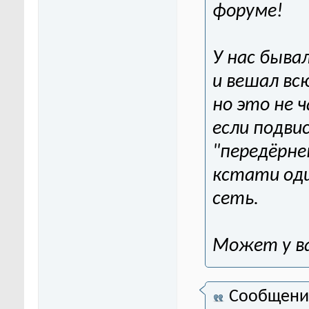
форуме!
У нас бывал
и вешал вс
но это не 
если подви
"передёрне
кстати оди
сеть.
Может у в
Сообщени