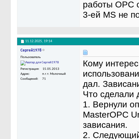
работы OPC с
3-ей MS не п
11.12.2025,
19:14
Сергей1978
Пользователь
Кому интерес
Регистрация
15.05.2013
использован
Адрес
п.г.т. Молочный
Сообщений
71
дал. Зависан
Что сделали 
1. Вернули о
MasterOPC Uni
зависания.
2. Следующий