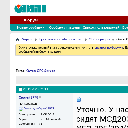
Форум
Новые сообщения
Сообщения за день
Список пользователей
Все
Форум
Программное обеспечение
OPC Серверы
Owen O
Если это ваш первый визит, рекомендуем почитать
справку по форуму
. 
сообщений выберите раздел.
Тема:
Owen OPC Server
21.11.2025,
21:14
Сергей1978
Пользователь
Уточню. У на
Регистрация
15.05.2013
сидят МСД200
Адрес
п.г.т. Молочный
Сообщений
71