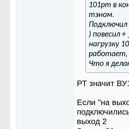
101рт в ко
тэном.
Подключил 
) повесил +
нагрузку 10
работает, 
Что я дела
РТ значит ВУ1
Если "на выхо
подключились
выход 2