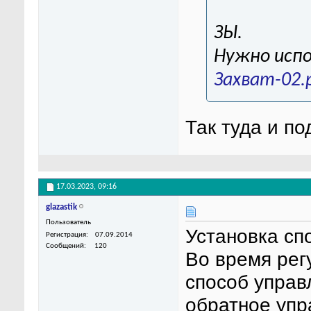
ЗЫ.
Нужно испо
Захват-02.
Так туда и п
17.03.2023,
09:16
glazastik
Пользователь
Установка сп
Регистрация
07.09.2014
Сообщений
120
Во время рег
способ управ
обратное упр