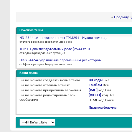
«
Предыдуща
Похожие темы
HD-2544.LA + заказал не тот ТРМ251 - Нужна помощь
от gyorg в разделе Твердотельное реле
ТРМ1 + два твердотельных реле (2544 zd3)
от Cедой в разделе Эксплуатация
HD-2544.VA-управление переменным резистором
от Ефим в разделе Твердотельное реле
Ваши права
Вы
не можете
создавать новые темы
BB коды
Вкл.
Вы
не можете
отвечать в темах
Смайлы
Вкл.
Вы
не можете
прикреплять вложения
[IMG]
код
Вкл.
Вы
не можете
редактировать свои
[VIDEO]
код
Вкл.
сообщения
HTML код
Выкл.
Правила форума