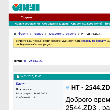
Форум
Новые сообщения
Сообщения за день
Список пользователей
Все
Форум
Разное
Твердотельное реле
HT - 2544.ZD3
Если это ваш первый визит, рекомендуем почитать
справку по форуму
. 
сообщений выберите раздел.
Тема:
HT - 2544.ZD3
16.03.2023,
15:45
Evgny
HT - 2544.Z
Пользователь
Регистрация
16.03.2023
Доброго врем
Сообщений
5
2544.ZD3 , р