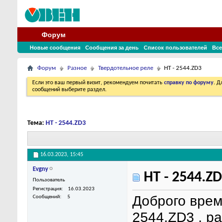
Форум
Новые сообщения
Сообщения за день
Список пользователей
Все
Форум
Разное
Твердотельное реле
HT - 2544.ZD3
Если это ваш первый визит, рекомендуем почитать
справку по форуму
. 
сообщений выберите раздел.
Тема:
HT - 2544.ZD3
16.03.2023,
15:45
Evgny
HT - 2544.Z
Пользователь
Регистрация
16.03.2023
Доброго врем
Сообщений
5
2544.ZD3 , р