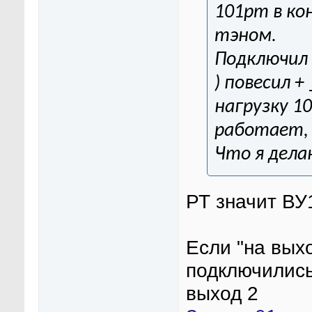
101рт в ко
тэном.
Подключил 
) повесил +
нагрузку 10
работает, 
Что я дела
РТ значит ВУ1
Если "на выхо
подключились
выход 2