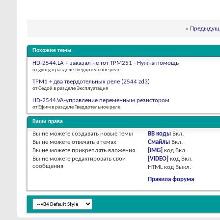
«
Предыдуща
Похожие темы
HD-2544.LA + заказал не тот ТРМ251 - Нужна помощь
от gyorg в разделе Твердотельное реле
ТРМ1 + два твердотельных реле (2544 zd3)
от Cедой в разделе Эксплуатация
HD-2544.VA-управление переменным резистором
от Ефим в разделе Твердотельное реле
Ваши права
Вы
не можете
создавать новые темы
BB коды
Вкл.
Вы
не можете
отвечать в темах
Смайлы
Вкл.
Вы
не можете
прикреплять вложения
[IMG]
код
Вкл.
Вы
не можете
редактировать свои
[VIDEO]
код
Вкл.
сообщения
HTML код
Выкл.
Правила форума