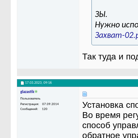
ЗЫ.
Нужно испо
Захват-02.
Так туда и п
17.03.2023,
09:16
glazastik
Пользователь
Установка сп
Регистрация
07.09.2014
Сообщений
120
Во время рег
способ управ
обратное упр