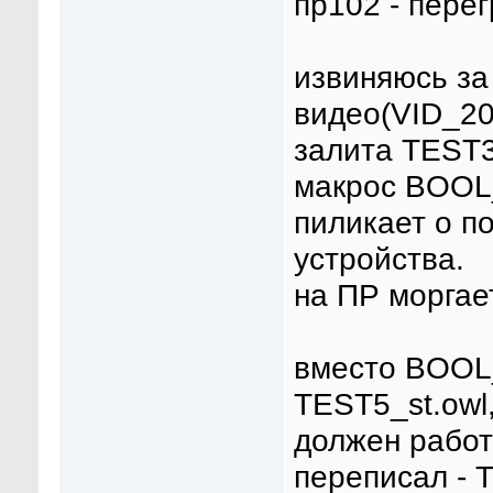
пр102 - пере
извиняюсь за
видео(VID_20
залита TEST3
макрос BOOL_
пиликает о п
устройства.
на ПР моргает
вместо BOOL_
TEST5_st.owl,
должен работ
переписал - 