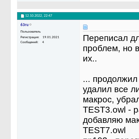
12.10.2022,
22:47
63ru
Пользователь
Переписал дл
Регистрация
19.01.2021
Сообщений
4
проблем, но 
их..
... продолжил
удалил все л
макрос, убра
TEST3.owl - р
добавляю ма
TEST7.owl