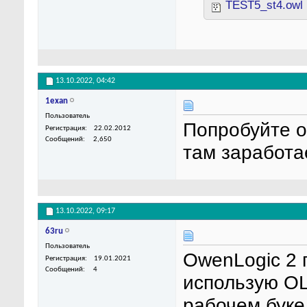
TEST5_st4.owl
13.10.2022,
04:42
1exan
Пользователь
Попробуйте о
Регистрация
22.02.2012
Сообщений
2,650
там заработа
13.10.2022,
09:17
63ru
Пользователь
OwenLogic 2 п
Регистрация
19.01.2021
Сообщений
4
использую OL 
рабочем буке 