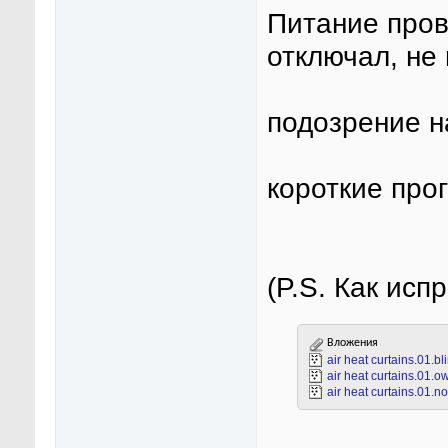
Питание пров
отключал, не 
подозрение н
короткие про
(P.S. Как исп
Вложения
air heat curtains.01.bl
air heat curtains.01.ow
air heat curtains.01.no