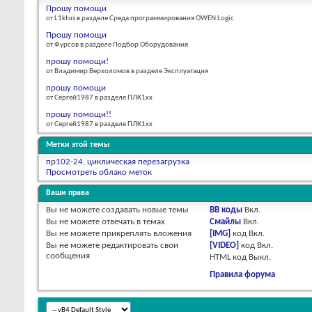
Прошу помощи
от L1ktus в разделе Среда программирования OWEN Logic
Прошу помощи
от Фурсов в разделе Подбор Оборудования
прошу помощи!
от Владимир Верхоломов в разделе Эксплуатация
прошу помощи
от Сергей1987 в разделе ПЛК1хх
прошу помощи!!
от Сергей1987 в разделе ПЛК1хх
Метки этой темы
пр102-24
,
циклическая перезагрузка
Просмотреть облако меток
Ваши права
Вы
не можете
создавать новые темы
BB коды
Вкл.
Вы
не можете
отвечать в темах
Смайлы
Вкл.
Вы
не можете
прикреплять вложения
[IMG]
код
Вкл.
Вы
не можете
редактировать свои
[VIDEO]
код
Вкл.
сообщения
HTML код
Выкл.
Правила форума