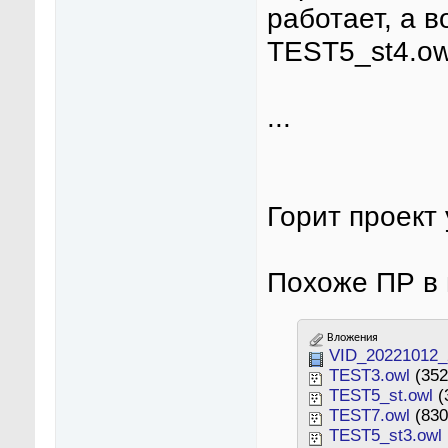
работает, а в
TEST5_st4.ow
...
Горит проект
Похоже ПР в 
Вложения
VID_20221012_
TEST3.owl
(352
TEST5_st.owl
(
TEST7.owl
(830
TEST5_st3.owl