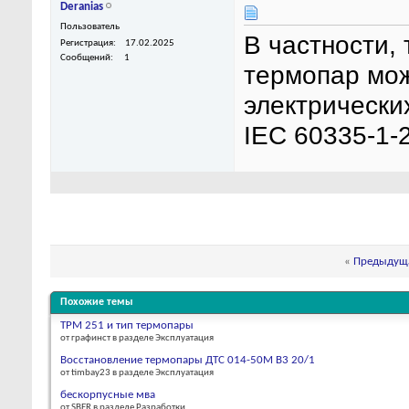
Deranias
Пользователь
В частности,
Регистрация
17.02.2025
Сообщений
1
термопар мо
электрически
IEC 60335-1-
«
Предыдуща
Похожие темы
ТРМ 251 и тип термопары
от графинст в разделе Эксплуатация
Восстановление термопары ДТС 014-50М В3 20/1
от timbay23 в разделе Эксплуатация
бескорпусные мва
от SBER в разделе Разработки