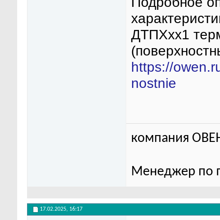
Подробное оп
характеристи
ДТПХхх1 тер
(поверхностн
https://owen.
nostnie
компания ОВЕ
Менеджер по п
17.02.2025,
16:17