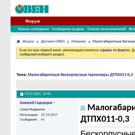
Форум
Новые сообщения
Сообщения за день
Список пользователей
Все
Форум
Датчики ОВЕН
Новинки
Малогабаритные бескор
Если это ваш первый визит, рекомендуем почитать
справку по форуму
. 
сообщений выберите раздел.
Тема:
Малогабаритные бескорпусные термопары ДТПХ011-0,3
19.07.2021,
10:44
Алексей Сидорцев
Малогабари
Супер Модератор
Регистрация
27.12.2017
ДТПХ011-0,3
Сообщений
41
Бескорпусны