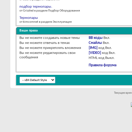
подбор термопары.
от Grizzled в разделе Подбор Оборудования
Термопары
от kimcomnet в разделе Эксплуатация
Ваши права
Вы
не можете
создавать новые темы
BB коды
Вкл.
Вы
не можете
отвечать в темах
Смайлы
Вкл.
Вы
не можете
прикреплять вложения
[IMG]
код
Вкл.
Вы
не можете
редактировать свои
[VIDEO]
код
Вкл.
сообщения
HTML код
Выкл.
Правила форума
Текущее вре