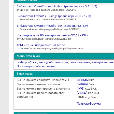
Библиотека OwenCommunication (релиз версии 3.5.11.7)
от Евгений Кислов в разделе Библиотеки CODESYS
Библиотека OwenVisuDialogs (релиз версии 3.5.17.3)
от Евгений Кислов в разделе Библиотеки CODESYS
Библиотека OwenStringUtils (релиз версии 3.5.4.9)
от Осинский Алексей в разделе Библиотеки CODESYS
Как подключить 80 электросчетчиков СЕ301 к ПК ?
от KRUPSKIY в разделе Подбор Оборудования
ТРМ 961 как подключить на тепло
от Сергей Овсянников в разделе Подбор Оборудования
Метки этой темы
codesys v3
,
вкт
,
меркурий
,
теплоком
,
теплосчетчики
,
электросчетчик
Просмотреть облако меток
Ваши права
Вы
не можете
создавать новые темы
BB коды
Вкл.
Вы
не можете
отвечать в темах
Смайлы
Вкл.
Вы
не можете
прикреплять вложения
[IMG]
код
Вкл.
Вы
не можете
редактировать свои
[VIDEO]
код
Вкл.
сообщения
HTML код
Выкл.
Правила форума