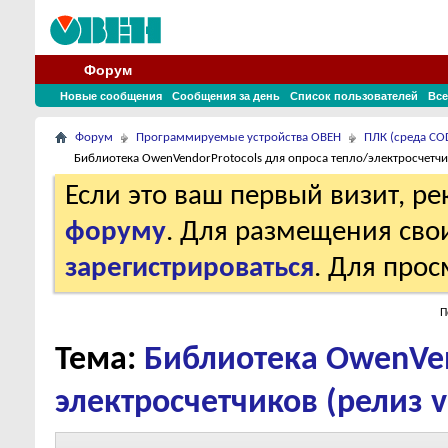
Форум
Новые сообщения
Сообщения за день
Список пользователей
Все
Форум
Программируемые устройства ОВЕН
ПЛК (среда COD
Библиотека OwenVendorProtocols для опроса тепло/электросчетчик
Если это ваш первый визит, р
форуму
. Для размещения св
зарегистрироваться
. Для про
П
Тема:
Библиотека OwenVen
электросчетчиков (релиз v