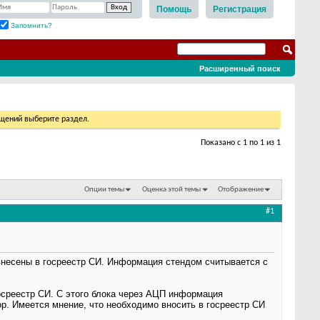
Помощь
Регистрация
Запомнить?
Расширенный поиск
бщений выберите раздел.
Показано с 1 по 1 из 1
Опции темы
Оценка этой темы
Отображение
#1
внесены в госреестр СИ. Информация стендом считывается с
осреестр СИ. С этого блока через АЦП информация
р. Имеется мнение, что необходимо вносить в госреестр СИ