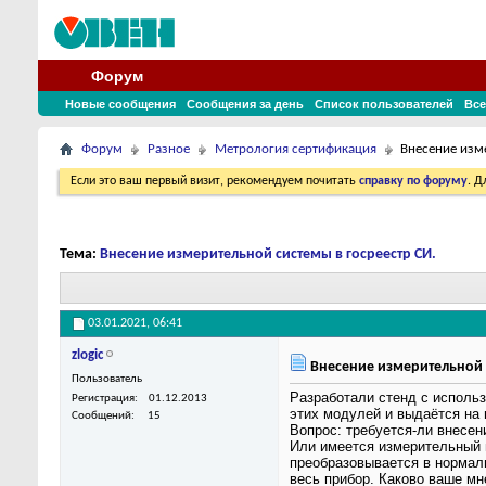
Форум
Новые сообщения
Сообщения за день
Список пользователей
Все
Форум
Разное
Метрология сертификация
Внесение изм
Если это ваш первый визит, рекомендуем почитать
справку по форуму
. 
Тема:
Внесение измерительной системы в госреестр СИ.
03.01.2021,
06:41
zlogic
Внесение измерительной с
Пользователь
Разработали стенд с исполь
Регистрация
01.12.2013
этих модулей и выдаётся на 
Сообщений
15
Вопрос: требуется-ли внесен
Или имеется измерительный п
преобразовывается в нормал
весь прибор. Каково ваше мн