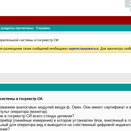
 разделы прочитаны
Справка
ерительной системы в госреестр СИ.
Для размещения своих сообщений необходимо
зарегистрироваться
. Для просмотра соо
истемы в госреестр СИ.
зованием аналоговых модулей ввода ф. Овен. Они имеют сертификат и 
пульт оператора (монитор).
ие в госреестр СИ всего стенда целиком?
рибор (линейные измерения) в котором установлен блок, внесённый в г
ьный для оператора вид и выводится на собственный цифровой индикато
ение?