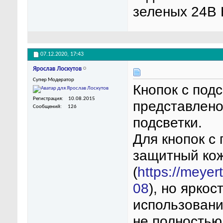
зеленых 24В 
07.12.2020,
17:43
Ярослав Лоскутов
Супер Модератор
Кнопок с под
Регистрация
10.08.2015
представлено,
Сообщений
126
подсветки.
Для кнопок с
защитный ко
(
https://meye
08
), но яркос
использовании
не полностью