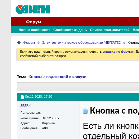
Форум
Новые сообщения
Сообщения за день
Список пользователей
Все
Форум
Электротехническое оборудование MEYERTEC
Кнопка
Если это ваш первый визит, рекомендуем почитать
справку по форуму
. 
сообщений выберите раздел.
Тема:
Кнопка с подсветкой в кожухе
06.12.2020,
17:20
SBER
Кнопка с по
Пользователь
Регистрация
10.12.2009
Есть ли кнопк
Адрес
Воронеж
Сообщений
683
отдельный ко