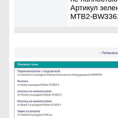
Артикул зелен
MTB2-BW336
«
Предыдуща
Похожие темы
Переключатели с подсветкой
от Lukasevich в разделе Электротехническое оборудование MEYERTEC
Кнопка
от dzukp в разделе Master SCADA 3
кнопка на мнемосхеме
от Vitamin в разделе Master SCADA 3
Кнопка на мнемосхеме
от Вова13 в разделе Master SCADA 3
Зависла кнопка
от MasterZ в разделе ПЛК1хх