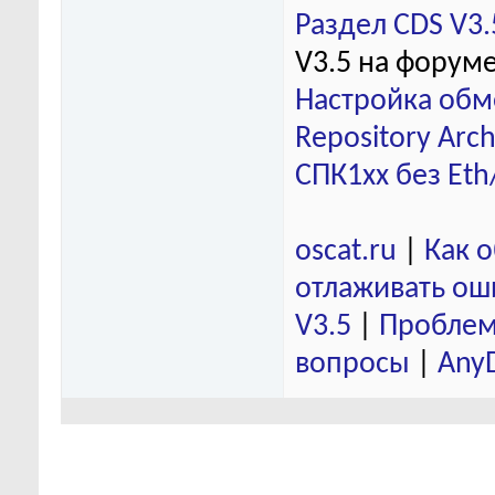
Раздел CDS V3.
V3.5 на форум
Настройка обм
Repository Arch
СПК1хх без Eth
oscat.ru
|
Как 
отлаживать ош
V3.5
|
Проблем
вопросы
|
Any