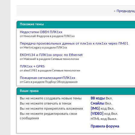
«
Предыдуща
Похожие темы
Недостатки ОВЕН ПЛК1хх
от Николай Федоров в разделе ПЛК1хх
Передача произвольных данных от плк1хх к плк1хх через ПМ01
от MerlinLegacy в разделе ПЛК1хх
ЕКОН134 и ПЛК1хх опрос по Ethernet
от Makswell в разделе Сетевые технологии
ПЛК1хх + GPRS
от alext1981 в разделе Сетевые технологии
Пожарная сигнализация+ПЛК1хх
от Gans в разделе Подбор Оборудования
Ваши права
Вы
не можете
создавать новые темы
BB коды
Вкл.
Вы
не можете
отвечать в темах
Смайлы
Вкл.
Вы
не можете
прикреплять вложения
[IMG]
код
Вкл.
Вы
не можете
редактировать свои
[VIDEO]
код
Вкл.
сообщения
HTML код
Выкл.
Правила форума