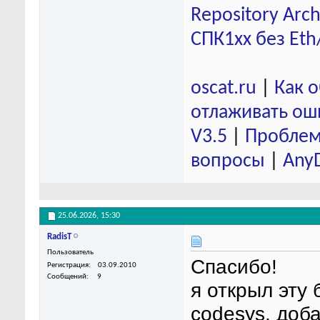
Repository Arch
СПК1хх без Eth
oscat.ru
|
Как 
отлаживать ош
V3.5
|
Проблем
вопросы
|
Any
25.06.2026,
15:30
RadisT
Пользователь
Спасибо!
Регистрация
03.09.2010
Сообщений
9
я открыл эту
codesys, доб