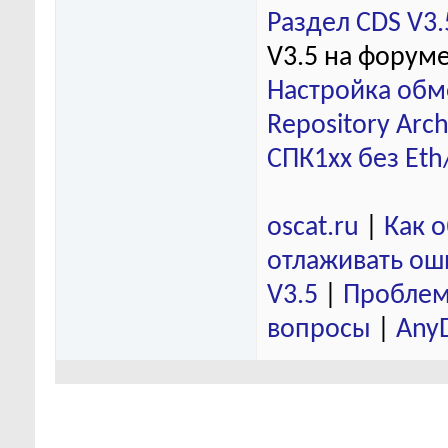
Раздел CDS V3.
V3.5 на форум
Настройка обм
Repository Arch
СПК1хх без Eth
oscat.ru
|
Как 
отлаживать ош
V3.5
|
Проблем
вопросы
|
Any