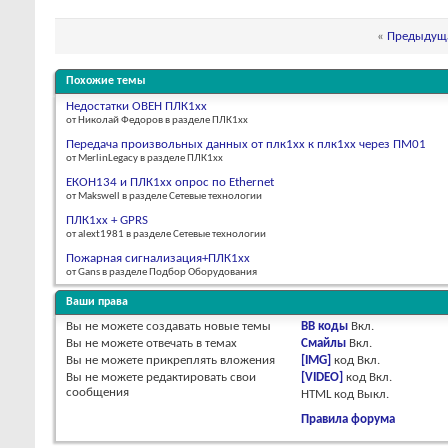
«
Предыдуща
Похожие темы
Недостатки ОВЕН ПЛК1хх
от Николай Федоров в разделе ПЛК1хх
Передача произвольных данных от плк1хх к плк1хх через ПМ01
от MerlinLegacy в разделе ПЛК1хх
ЕКОН134 и ПЛК1хх опрос по Ethernet
от Makswell в разделе Сетевые технологии
ПЛК1хх + GPRS
от alext1981 в разделе Сетевые технологии
Пожарная сигнализация+ПЛК1хх
от Gans в разделе Подбор Оборудования
Ваши права
Вы
не можете
создавать новые темы
BB коды
Вкл.
Вы
не можете
отвечать в темах
Смайлы
Вкл.
Вы
не можете
прикреплять вложения
[IMG]
код
Вкл.
Вы
не можете
редактировать свои
[VIDEO]
код
Вкл.
сообщения
HTML код
Выкл.
Правила форума