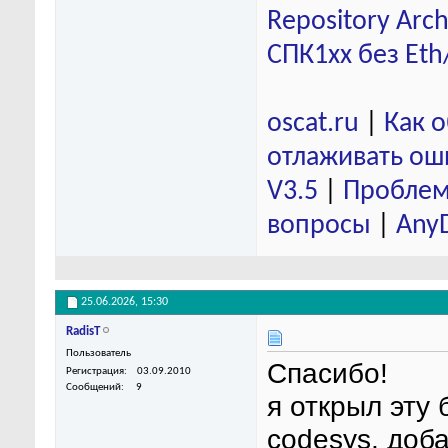
Repository Arch
СПК1хх без Eth
oscat.ru
|
Как 
отлаживать ош
V3.5
|
Проблем
вопросы
|
Any
25.06.2026,
15:30
RadisT
Пользователь
Спасибо!
Регистрация
03.09.2010
Сообщений
9
я открыл эту
codesys, доб