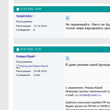
15.03.2020,
13:09
TeslaSCADA
Пользователь
Не переживайте. Никто не б
Регистрация
14.12.2016
точках мира варьировать цен
Сообщений
8
19.02.2020,
12:22
Ревака Юрий
Пользователь
В демо режиме какой функци
Регистрация
29.08.2016
Сообщений
3,666
С уважением, Ревака Юрий.
Инженер группы технической п
e-mail:
yu.revaka@owen.ru
Шаблон описания ошибки ПР и
Видео уроки по ПР200 и OWEN 
Другие видеоролики по темати