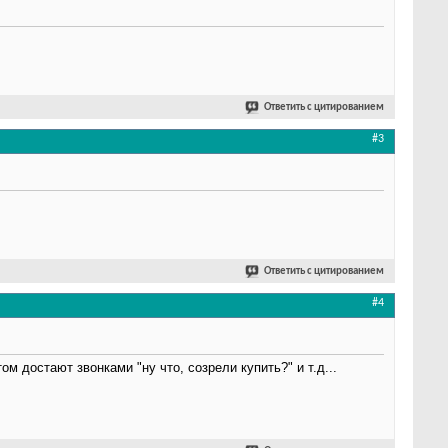
Ответить с цитированием
#3
Ответить с цитированием
#4
ом достают звонками "ну что, созрели купить?" и т.д...