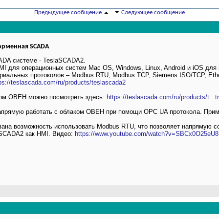
Предыдущее сообщение
Следующее сообщение
8
3
форменная SCADA
ADA системе - TeslaSCADA2.
I для операционных систем Mac OS, Windows, Linux, Android и iOS для
риальных протоколов – Modbus RTU, Modbus TCP, Siemens ISO/TCP, Eth
ps://teslascada.com/ru/products/teslascada2
ром ОВЕН можно посмотреть здесь:
https://teslascada.com/ru/products/t...t
апрямую работать с облаком ОВЕН при помощи OPC UA протокола. При
вана возможность использовать Modbus RTU, что позволяет напрямую с
aSCADA2 как HMI. Видео:
https://www.youtube.com/watch?v=SBCx0O25eU8
10
1