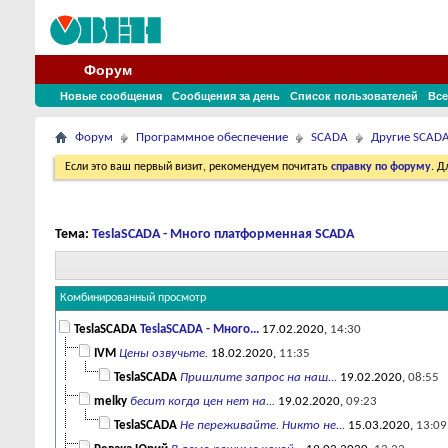
Форум
Новые сообщения
Сообщения за день
Список пользователей
Все
Форум
Программное обеспечение
SCADA
Другие SCAD
Если это ваш первый визит, рекомендуем почитать
справку по форуму
. 
Тема:
TeslaSCADA - Много платформенная SCADA
Комбинированный просмотр
TeslaSCADA
TeslaSCADA - Много...
17.02.2020,
14:30
IVM
Цены озвучьте.
18.02.2020,
11:35
TeslaSCADA
Пришлите запрос на наш...
19.02.2020,
08:55
melky
бесит когда цен нет на...
19.02.2020,
09:23
TeslaSCADA
Не переживайте. Никто не...
15.03.2020,
13:09