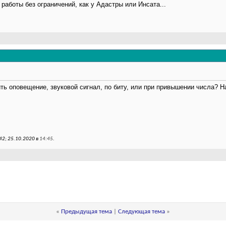
 работы без ограничений, как у Адастры или Инсата...
ть оповещение, звуковой сигнал, по биту, или при привышении числа? 
42; 25.10.2020 в
14:45
.
«
Предыдущая тема
|
Следующая тема
»