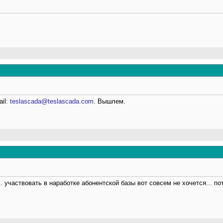
24,
16:40
5
02
:21
il:
teslascada@teslascada.com
. Вышлем.
38
4,
10:31
х. участвовать в наработке абонентской базы вот совсем не хочется... пот