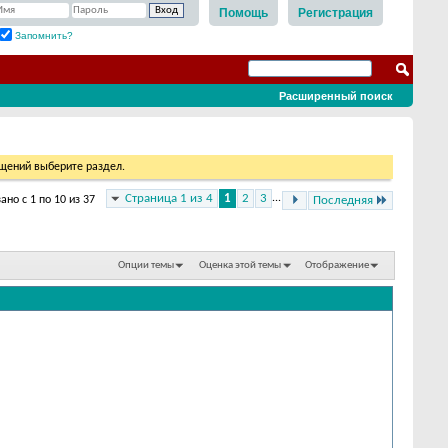
Помощь
Регистрация
Запомнить?
Расширенный поиск
бщений выберите раздел.
Страница 1 из 4
1
2
3
...
ано с 1 по 10 из 37
Последняя
Опции темы
Оценка этой темы
Отображение