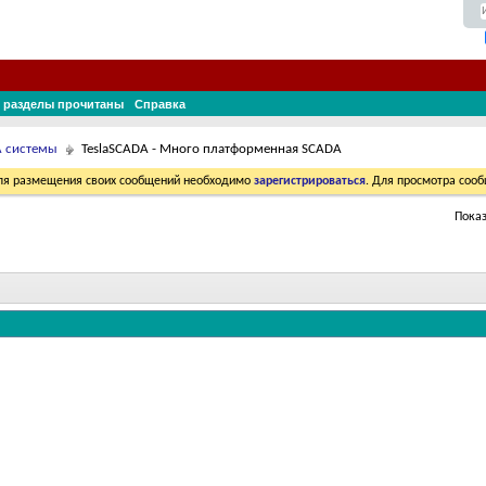
 разделы прочитаны
Справка
A системы
TeslaSCADA - Много платформенная SCADA
Для размещения своих сообщений необходимо
зарегистрироваться
. Для просмотра соо
Показ