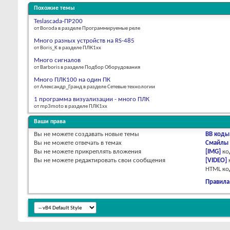
Похожие темы
Teslascada-ПР200
от Boroda в разделе Программируемые реле
Много разных устройств на RS-485
от Boris_K в разделе ПЛК1хх
Много сигналов
от Barboris в разделе Подбор Оборудования
Много ПЛК100 на один ПК
от Александр_Гранд в разделе Сетевые технологии
1 программа визуализации - много ПЛК
от mp3moto в разделе ПЛК1хх
Ваши права
Вы
не можете
создавать новые темы
BB коды
Вы
не можете
отвечать в темах
Смайлы
Вы
не можете
прикреплять вложения
[IMG]
ко
Вы
не можете
редактировать свои сообщения
[VIDEO]
HTML к
Правила