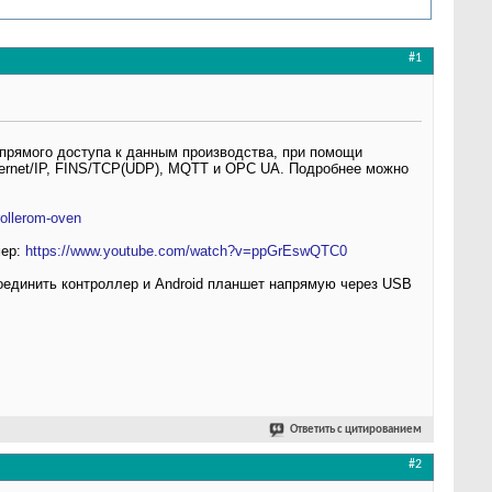
#1
 прямого доступа к данным производства, при помощи
ernet/IP, FINS/TCP(UDP), MQTT и OPC UA. Подробнее можно
rollerom-oven
мер:
https://www.youtube.com/watch?v=ppGrEswQTC0
оединить контроллер и Android планшет напрямую через USB
Ответить с цитированием
#2