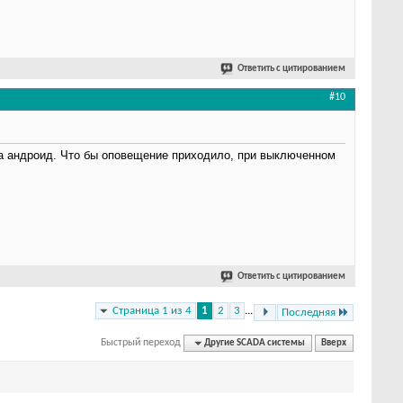
Ответить с цитированием
#10
На андроид. Что бы оповещение приходило, при выключенном
Ответить с цитированием
Страница 1 из 4
1
2
3
...
Последняя
Быстрый переход
Другие SCADA системы
Вверх