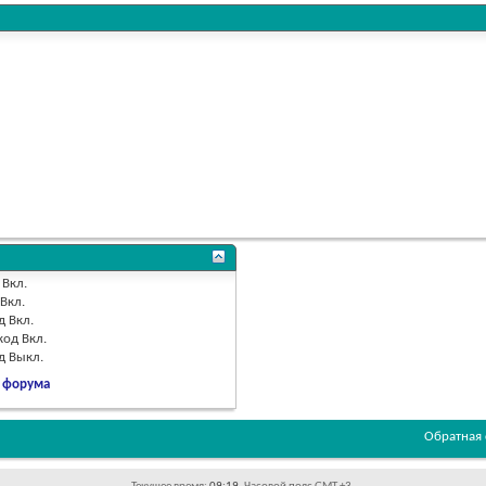
Вкл.
Вкл.
д
Вкл.
код
Вкл.
од
Выкл.
 форума
Обратная 