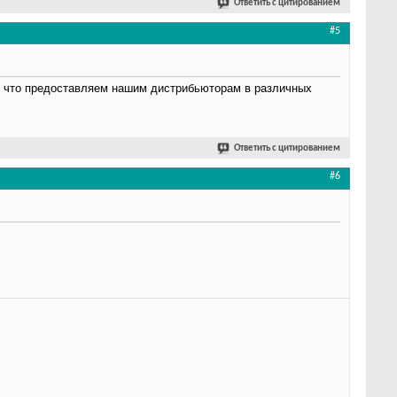
Ответить с цитированием
#5
му что предоставляем нашим дистрибьюторам в различных
Ответить с цитированием
#6