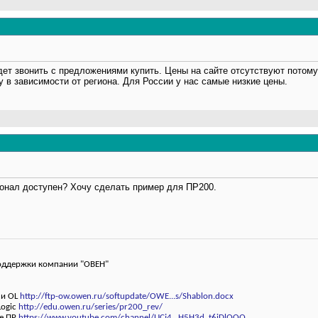
удет звонить с предложениями купить. Цены на сайте отсутствуют пото
у в зависимости от региона. Для России у нас самые низкие цены.
онал доступен? Хочу сделать пример для ПР200.
оддержки компании "ОВЕН"
ли OL
http://ftp-ow.owen.ru/softupdate/OWE...s/Shablon.docx
Logic
http://edu.owen.ru/series/pr200_rev/
ке ПР
https://www.youtube.com/channel/UCj4...H5H3d_t6iDlQOQ