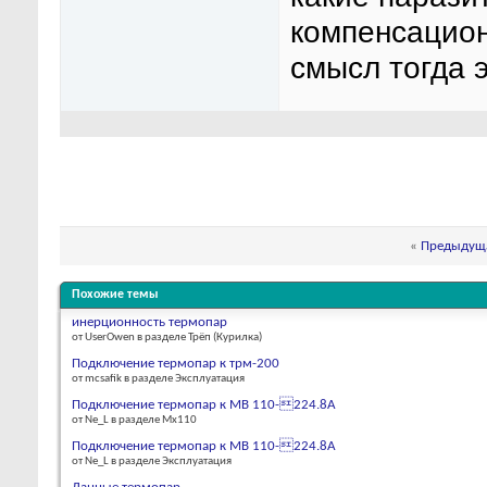
компенсацион
смысл тогда 
«
Предыдуща
Похожие темы
инерционность термопар
от UserOwen в разделе Трёп (Курилка)
Подключение термопар к трм-200
от mcsafik в разделе Эксплуатация
Подключение термопар к МВ 110-224.8А
от Ne_L в разделе Мх110
Подключение термопар к МВ 110-224.8А
от Ne_L в разделе Эксплуатация