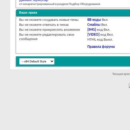
Данные термопар
от незарегистрированный в разделе Подбор Оборудования
Ваши права
Вы
не можете
создавать новые темы
BB коды
Вкл.
Вы
не можете
отвечать в темах
Смайлы
Вкл.
Вы
не можете
прикреплять вложения
[IMG]
код
Вкл.
Вы
не можете
редактировать свои
[VIDEO]
код
Вкл.
сообщения
HTML код
Выкл.
Правила форума
Текущее вре