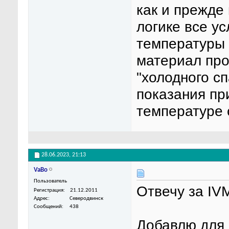
как и прежде
логике все у
температуры 
материал про
"холодного сп
показания пр
температуре 
28.06.2023,
21:13
VaBo
Пользователь
Отвечу за IVM
Регистрация
21.12.2011
Адрес
Северодвинск
Сообщений
438
Добавлю для 