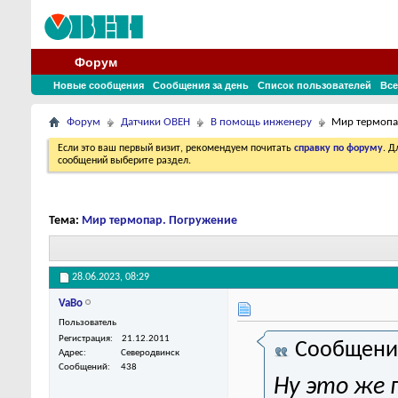
Форум
Новые сообщения
Сообщения за день
Список пользователей
Все
Форум
Датчики ОВЕН
В помощь инженеру
Мир термопа
Если это ваш первый визит, рекомендуем почитать
справку по форуму
. 
сообщений выберите раздел.
Тема:
Мир термопар. Погружение
28.06.2023,
08:29
VaBo
Пользователь
Регистрация
21.12.2011
Сообщени
Адрес
Северодвинск
Сообщений
438
Ну это же 