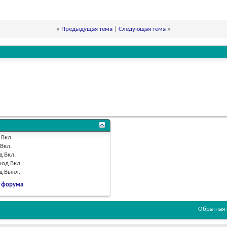
«
Предыдущая тема
|
Следующая тема
»
Вкл.
Вкл.
д
Вкл.
код
Вкл.
од
Выкл.
 форума
Обратная 