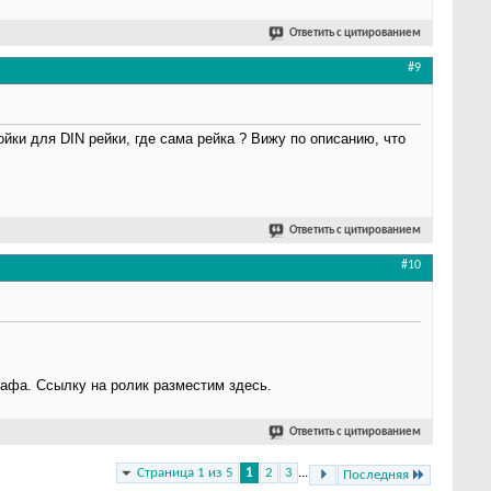
Ответить с цитированием
#9
йки для DIN рейки, где сама рейка ? Вижу по описанию, что
Ответить с цитированием
#10
афа. Ссылку на ролик разместим здесь.
Ответить с цитированием
Страница 1 из 5
1
2
3
...
Последняя