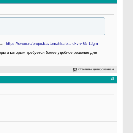
а -
https://owen.ru/project/avtomatika-b...-dkvrv-65-13gm
оры и которым требуется более удобное решение для
Ответить с цитированием
#8