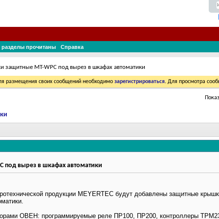
 разделы прочитаны
Справка
и защитные MT-WPC под вырез в шкафах автоматики
Для размещения своих сообщений необходимо
зарегистрироваться
. Для просмотра соо
Показ
ики
 под вырез в шкафах автоматики
тротехнической продукции MEYERTEC будут добавлены защитные крышки
матики.
борами ОВЕН: программируемые реле ПР100, ПР200, контроллеры ТРМ2