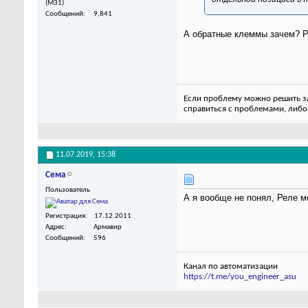
(M31)
Сообщений
9,841
А обратные клеммы зачем? Р
Если проблему можно решить за 
справиться с проблемами, либо
11.07.2019,
15:38
Сема
Пользователь
А я вообще не понял, Реле м
Регистрация
17.12.2011
Адрес
Армавир
Сообщений
596
Канал по автоматизации
https://t.me/you_engineer_asu