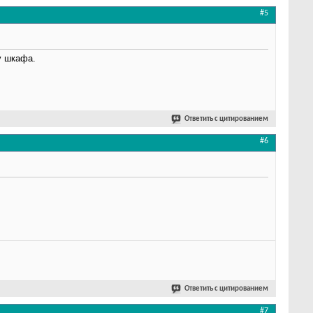
#5
у шкафа.
Ответить с цитированием
#6
Ответить с цитированием
#7