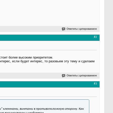
Ответить с цитированием
#2
стоит более высоким приоритетом.
нтерес, если будет интерес, то разовьем эту тему и сделаем
Ответить с цитированием
#3
" клеммами, винтами в противоположную сторону. Как
мую взаимосвязан с удобством.