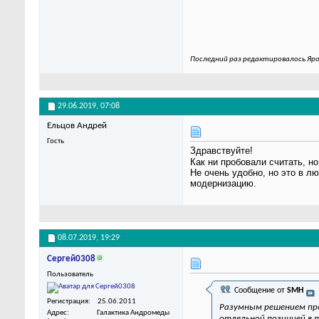
Последний раз редактировалось Яро
29.06.2019,
07:08
Ельцов Андрей
Гость
Здравствуйте!
Как ни пробовали считать, н
Не очень удобно, но это в л
модернизацию.
08.07.2019,
19:29
Сергей0308
Пользователь
Сообщение от
SMH
Регистрация
25.06.2011
Разумным решением про
Адрес
Галактика Андромеды
отдельной позицией в п