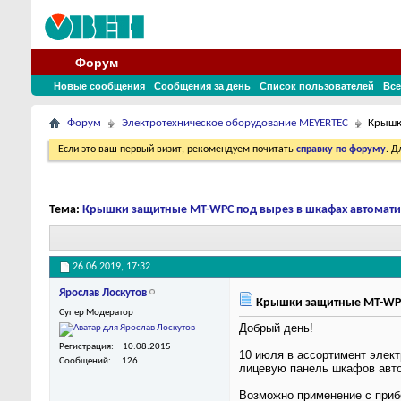
Форум
Новые сообщения
Сообщения за день
Список пользователей
Все
Форум
Электротехническое оборудование MEYERTEC
Крышк
Если это ваш первый визит, рекомендуем почитать
справку по форуму
. 
Тема:
Крышки защитные MT-WPC под вырез в шкафах автомат
26.06.2019,
17:32
Ярослав Лоскутов
Крышки защитные MT-WPC
Супер Модератор
Добрый день!
Регистрация
10.08.2015
10 июля в ассортимент элек
Сообщений
126
лицевую панель шкафов авто
Возможно применение с при