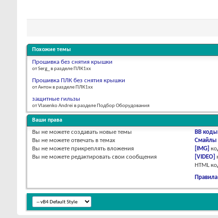
Похожие темы
Прошивка без снятия крышки
от Serg_ в разделе ПЛК1хх
Прошивка ПЛК без снятия крышки
от Антон в разделе ПЛК1хх
защитные гильзы
от Vlasenko Andrei в разделе Подбор Оборудования
Ваши права
Вы
не можете
создавать новые темы
BB коды
Вы
не можете
отвечать в темах
Смайлы
Вы
не можете
прикреплять вложения
[IMG]
ко
Вы
не можете
редактировать свои сообщения
[VIDEO]
HTML к
Правила