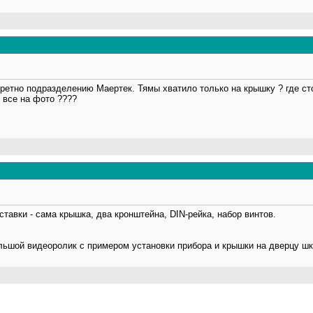
кретно подразделению Маертек. Тямы хватило только на крышку ? где сто
о все на фото ????
тавки - сама крышка, два кронштейна, DIN-рейка, набор винтов.
льшой видеоролик с примером установки прибора и крышки на дверцу шк