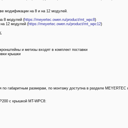
ве модификации на 8 и на 12 модулей.
а 8 модулей (
https://meyertec.owen.ru/product/mt_wpc8
)
на 12 модулей (
https://meyertec.owen.ru/product/mt_wpc12
)
:
кронштейны и метизы входят в комплект поставки
овки крышки
 по габаритным размерам, по монтажу доступна в разделе MEYERTEC 
ПР200 с крышкой MT-WPC8: