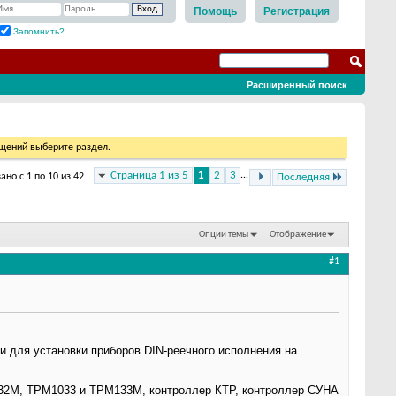
Помощь
Регистрация
Запомнить?
Расширенный поиск
бщений выберите раздел.
Страница 1 из 5
1
2
3
...
ано с 1 по 10 из 42
Последняя
Опции темы
Отображение
#1
 для установки приборов DIN-реечного исполнения на
32М, ТРМ1033 и ТРМ133М, контроллер КТР, контроллер СУНА