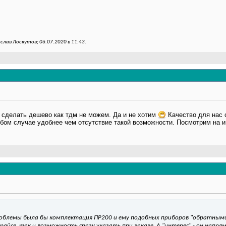
слав Лоскутов; 06.07.2020 в
11:43
.
о сделать дешево как тдм не можем. Да и не хотим
Качество для нас 
юбом случае удобнее чем отсутствие такой возможности. Посмотрим на и
блемы была бы комплектация ПР200 и ему подобных приборов "обратными
райсе, так и возможность сразу указать при заказе. А "интерес" - он напря