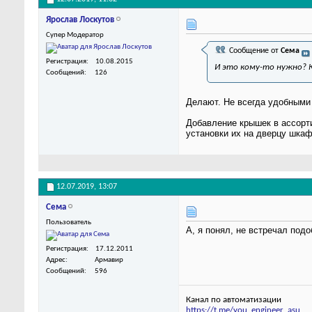
Ярослав Лоскутов
Супер Модератор
Сообщение от
Сема
Регистрация
10.08.2015
И это кому-то нужно? 
Сообщений
126
Делают. Не всегда удобными 
Добавление крышек в ассорти
установки их на дверцу шкаф
12.07.2019,
13:07
Сема
Пользователь
А, я понял, не встречал под
Регистрация
17.12.2011
Адрес
Армавир
Сообщений
596
Канал по автоматизации
https://t.me/you_engineer_asu