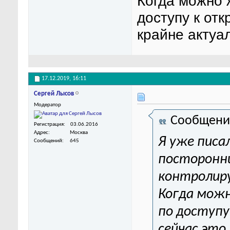
Когда можно 
доступу к от
крайне актуа
17.12.2019,
16:11
Сергей Лысов
Модератор
Сообщени
Регистрация
03.06.2016
Адрес
Москва
Я уже писа
Сообщений
645
посторонни
контролир
Когда мож
по доступ
сейчас это