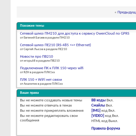
«
Предыдуща
Похожие темы
Сетевой шлюз ПМ210 для доступа к сервису OwenCloud по GPRS
от Евгений Багаев в разделе ПМ210
Сетевой шлюз ПЕ210 (RS-485 <=> Ethernet)
от Сергей Лысов в разделе ПЕ210
Новости про ПВ210
от игорь68 в разделе ПВ210
Подключение ПК к ПЛК 150 через wifi
от RZH в разделе ПЛК1хх
ПЛК 150 + WiFi нет связи
от Аналитик в разделе ПЛК1хх
Ваши права
Вы
не можете
создавать новые темы
BB коды
Вкл.
Вы
не можете
отвечать в темах
Смайлы
Вкл.
Вы
не можете
прикреплять вложения
[IMG]
код
Вкл.
Вы
не можете
редактировать свои
[VIDEO]
код
Вкл.
сообщения
HTML код
Выкл.
Правила форума