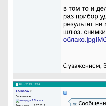
в том то и де
раз прибор у
результат не
шлюз. снимки
облако.jpg
IM
С уважением, 
30.07.2020,
14:44
A.Simonov
Пользователь
Сообщени
Регистрация
11.07.2017