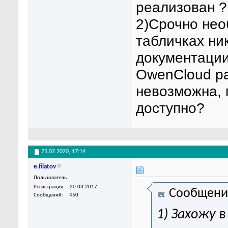
реализован ?
2)Срочно нео
табличках ник
документации
OwenCloud р
невозможна, 
доступно?
25.02.2020,
17:14
e.filatov
Пользователь
Регистрация
20.03.2017
Сообщени
Сообщений
450
1) Захожу 