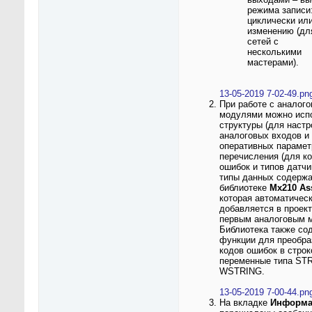
режима записи
циклически или
изменению (дл
сетей с
несколькими
мастерами).
13-05-2019 7-02-49.pn
При работе с аналог
модулями можно исп
структуры (для настр
аналоговых входов и
оперативных парамет
перечисления (для к
ошибок и типов датчи
типы данных содержа
библиотеке
Mx210 Ass
которая автоматичес
добавляется в проект
первым аналоговым 
Библиотека также со
функции для преобра
кодов ошибок в стро
переменные типа ST
WSTRING.
13-05-2019 7-00-44.pn
На вкладке
Информа