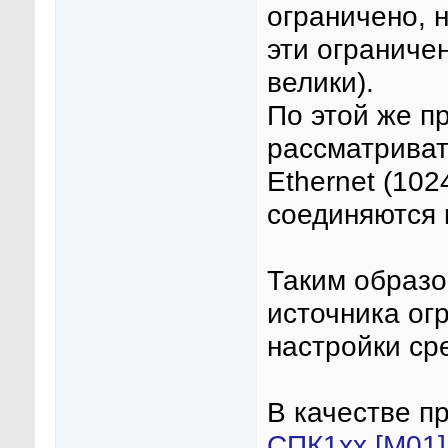
ограничено, 
эти ограниче
велики).
По этой же п
рассматриват
Ethernet (102
соединяются
Таким образо
источника ог
настройки ср
В качестве п
СПК1хх [М01]