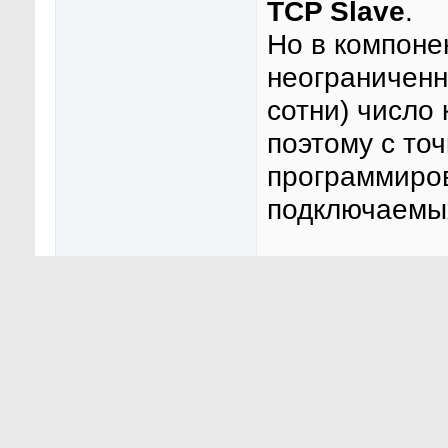
TCP Slave
.
Но в компон
неограниченн
сотни) число
поэтому с то
программиров
подключаемых
Каждый комп
один дескрип
Число однов
дескрипторов
ограничено
1
При этом пус