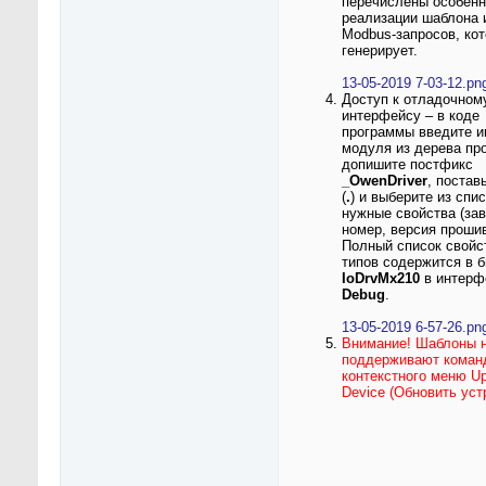
перечислены особенн
реализации шаблона 
Modbus-запросов, кот
генерирует.
13-05-2019 7-03-12.pn
Доступ к отладочном
интерфейсу – в коде
программы введите и
модуля из дерева про
допишите постфикс
_OwenDriver
, постав
(
.
) и выберите из спис
нужные свойства (за
номер, версия прошивк
Полный список свойст
типов содержится в б
IoDrvMx210
в интерф
Debug
.
13-05-2019 6-57-26.pn
Внимание! Шаблоны 
поддерживают коман
контекстного меню Up
Device (Обновить уст