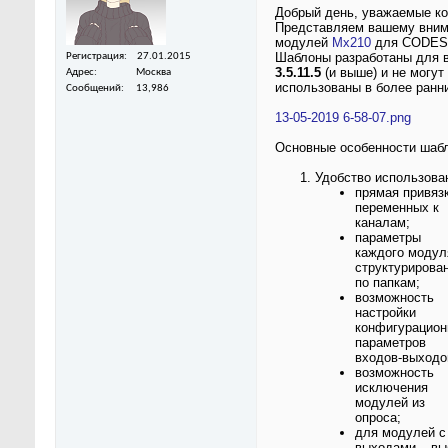
Добрый день, уважаемые ко
Представляем вашему вни
модулей
Mx210
для CODESY
Шаблоны разработаны для 
Регистрация
27.01.2015
3.5.11.5
(и выше) и не могут
Адрес
Москва
использованы в более ранни
Сообщений
13,986
13-05-2019 6-58-07.png
Основные особенности шабл
Удобство использова
прямая привяз
переменных к
каналам;
параметры
каждого модул
структурирова
по папкам;
возможность
настройки
конфигурацион
параметров
входов-выходо
возможность
исключения
модулей из
опроса;
для модулей с
выходами – вы