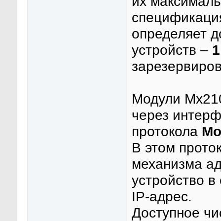
их максималь
спецификация
определяет д
устройств –
зарезервиро
Модули Mx210
через интер
протокола
Mo
В этом прото
механизма ад
устройство в
IP-адрес.
Доступное чис