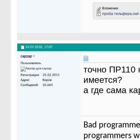
Вложения
проба тельфера.owl
24.09.2018,
17:07
capzap
Пользователь
точно ПР110 
Регистрация
25.02.2011
имеется?
Адрес
Киров
Сообщений
10,664
а где сама к
Bad programmer
programmers wor