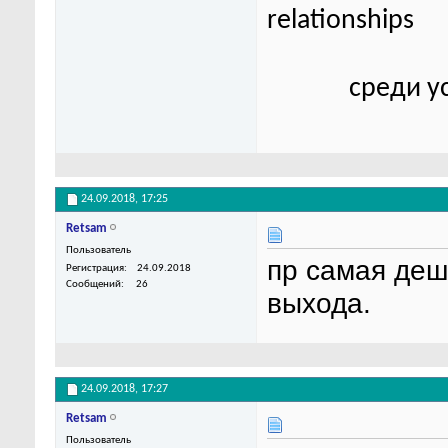
relationships
среди у
24.09.2018,
17:25
Retsam
Пользователь
пр самая деш
Регистрация
24.09.2018
Сообщений
26
выхода.
24.09.2018,
17:27
Retsam
Пользователь