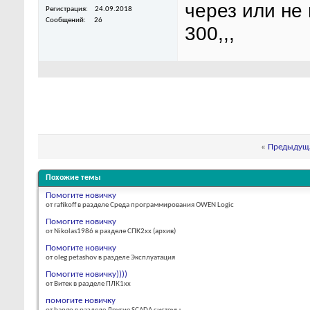
через или не 
Регистрация
24.09.2018
Сообщений
26
300,,,
«
Предыдуща
Похожие темы
Помогите новичку
от rafikoff в разделе Среда программирования OWEN Logic
Помогите новичку
от Nikolas1986 в разделе СПК2xx (архив)
Помогите новичку
от oleg petashov в разделе Эксплуатация
Помогите новичку))))
от Витек в разделе ПЛК1хх
помогите новичку