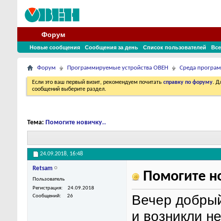
Форум
Новые сообщения
Сообщения за день
Список пользователей
Все
Форум
Программируемые устройства ОВЕН
Среда програ
Если это ваш первый визит, рекомендуем почитать
справку по форуму
. 
сообщений выберите раздел.
Тема:
Помогите новичку..
24.09.2018,
16:48
Retsam
Помогите но
Пользователь
Регистрация
24.09.2018
Вечер добрый 
Сообщений
26
и возникли не