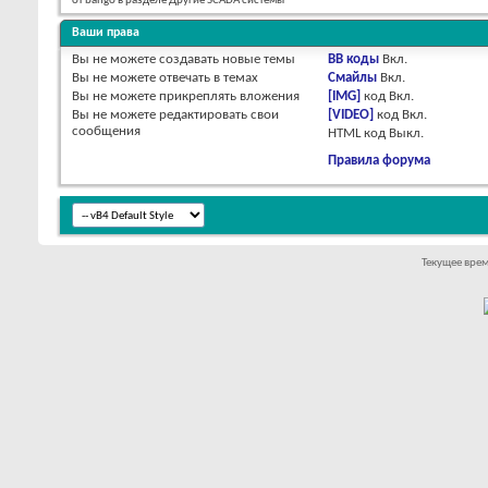
от bango в разделе Другие SCADA системы
Ваши права
Вы
не можете
создавать новые темы
BB коды
Вкл.
Вы
не можете
отвечать в темах
Смайлы
Вкл.
Вы
не можете
прикреплять вложения
[IMG]
код
Вкл.
Вы
не можете
редактировать свои
[VIDEO]
код
Вкл.
сообщения
HTML код
Выкл.
Правила форума
Текущее вре