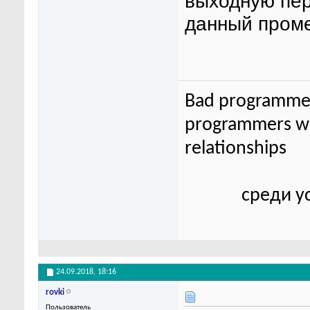
выходную пер
данный проме
Bad programmer
programmers wor
relationships
среди у
24.09.2018,
18:16
rovki
Пользователь