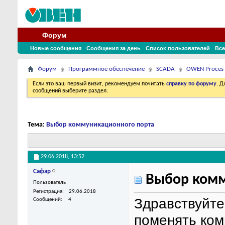
Форум
Новые сообщения
Сообщения за день
Список пользователей
Все
Форум
Программное обеспечение
SCADA
OWEN Proces
Если это ваш первый визит, рекомендуем почитать
справку по форуму
. 
сообщений выберите раздел.
Тема:
Выбор коммуникационного порта
29.06.2018,
13:52
Сафар
Выбор комм
Пользователь
Регистрация
29.06.2018
Здравствуйте
Сообщений
4
поменять ко