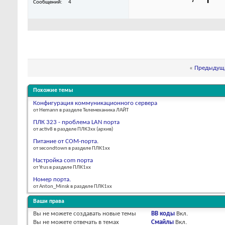
Сообщений
4
«
Предыдуща
Похожие темы
Конфигурация коммуникационного сервера
от Hemann в разделе Телемеханика ЛАЙТ
ПЛК 323 - проблема LAN порта
от activ8 в разделе ПЛК3xx (архив)
Питание от COM-порта.
от secondtown в разделе ПЛК1хх
Настройка com порта
от Yrus в разделе ПЛК1хх
Номер порта.
от Anton_Minsk в разделе ПЛК1хх
Ваши права
Вы
не можете
создавать новые темы
BB коды
Вкл.
Вы
не можете
отвечать в темах
Смайлы
Вкл.